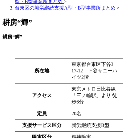
型・B型事業所まとめ
>
台東区の就労継続支援A型・B型事業所まとめ
>
耕房“輝”
耕房“輝”
東京都台東区下谷3-
所在地
17-12 下谷サニーハ
イツ2階
東京メトロ日比谷線
アクセス
「三ノ輪駅」より 徒
歩6分
定員
20名
支援サービス区分
就労継続支援B型
障害区分
精神障害