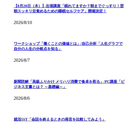
【8月20日（木）】出張講座「眠れてますか？朝までぐっすり！翌
朝スッキリ目覚めるための睡眠セルフケア」開催決定！
2026/8/10
ワークショップ「働くことの価値とは」/自己分析「人生グラフで
自分の人生の分岐点を知る」
2026/8/7
新聞読解「高級ふりかけ メリハリ消費で食卓を彩る」/PC講座「ビ
ジネス文書とは？ ～基礎編～」
2026/8/6
就活SST「会話を終えるときの発言を比較してみよう」