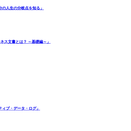
分の人生の分岐点を知る」
ジネス文書とは？ ～基礎編～」
ティブ・データ・ログ」