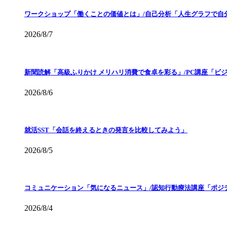
ワークショップ「働くことの価値とは」/自己分析「人生グラフで自
2026/8/7
新聞読解「高級ふりかけ メリハリ消費で食卓を彩る」/PC講座「ビ
2026/8/6
就活SST「会話を終えるときの発言を比較してみよう」
2026/8/5
コミュニケーション「気になるニュース」/認知行動療法講座「ポジ
2026/8/4