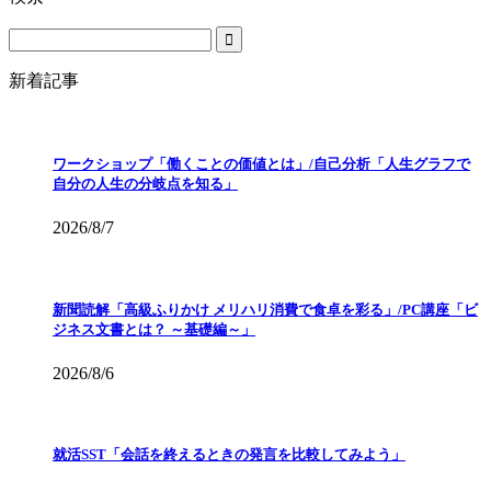
新着記事
ワークショップ「働くことの価値とは」/自己分析「人生グラフで
自分の人生の分岐点を知る」
2026/8/7
新聞読解「高級ふりかけ メリハリ消費で食卓を彩る」/PC講座「ビ
ジネス文書とは？ ～基礎編～」
2026/8/6
就活SST「会話を終えるときの発言を比較してみよう」