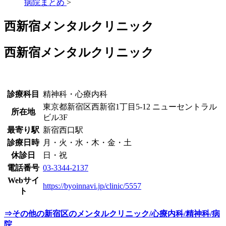
病院まとめ
>
西新宿メンタルクリニック
西新宿メンタルクリニック
診療科目
精神科・心療内科
東京都新宿区西新宿1丁目5-12 ニューセントラル
所在地
ビル3F
最寄り駅
新宿西口駅
診療日時
月・火・水・木・金・土
休診日
日・祝
電話番号
03-3344-2137
Webサイ
https://byoinnavi.jp/clinic/5557
ト
⇒その他の新宿区のメンタルクリニック/心療内科/精神科/病
院