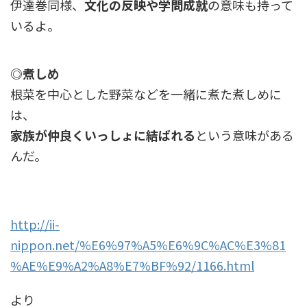
伊達巻同様、
文化の反映や学問成就
の意味も持って
いるよ。
◎煮しめ
根菜を中心とした野菜などを一緒に煮た煮しめに
は、
家族が仲良くいっしょに結ばれる
という意味がある
んだ。
http://ii-
nippon.net/%E6%97%A5%E6%9C%AC%E3%81
%AE%E9%A2%A8%E7%BF%92/1166.html
より