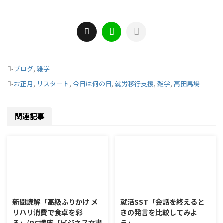
-
ブログ
,
雑学
-
お正月
,
リスタート
,
今日は何の日
,
就労移行支援
,
雑学
,
高田馬場
関連記事
2026/8/6
2026/8/5
新聞読解「高級ふりかけ メ
就活SST「会話を終えると
リハリ消費で食卓を彩
きの発言を比較してみよ
る」/PC講座「ビジネス文書
う」