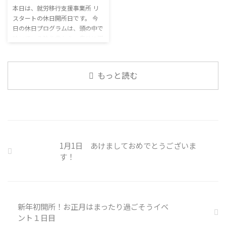
門の社員を雇う、講習を行う等、
本日は、就労移行支援事業所 リ
関係を築いていくことで、働きや
企業側での対策は必須 報告経路
スタートの休日開所日です。 今
すい環境を整えていくことができ
や対処法を予め社内に周知してお
日の休日プログラムは、頭の中で
るのです。 今回のテーマは「気
く必要がある 偶然、抱えている
呟いている独り言から、自分に潜
になっているニュース」です。 最
トラブル案件 ...
む思い込みを探してみます。 頭
近の気になっているニュースにつ
の中の独り言 今回は、自動思考
いて発表して頂きました。 色々
とそこに潜む思い込みを見つける
なニュースについて興味を持って
もっと読む
ための練習を行います。 私たち
いると雑談しやすいですよね ...
は、様々な状況に対して、口には
出さずに頭の中で様々なことを考
えています。 そのような頭の中で
の独り言には、数多くの思い込み
が含まれています。 自分の頭の
中の独り言を客観的に分析し、自
1月1日 あけましておめでとうございま
分の持つ思い込みを探していきま
す！
しょう。 独り言の裏に潜む思い
込みを探す ① 最近、自分が ...
新年初開所！お正月はまったり過ごそうイベ
ント１日目