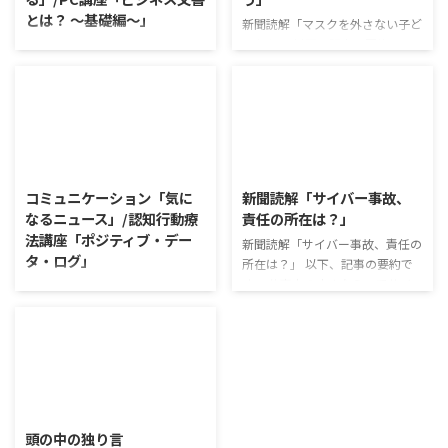
とは？ ～基礎編～」
新聞読解「マスクを外さない子ど
もたち」 以下、記事の要約で
新聞読解「高級ふりかけ メリハ
す。 新型コロナウイルスの騒動
リ消費で食卓を彩る」 以下、記
が収束してから3年以上経った
事の要約です。 白いご飯に味わ
が、外出時や学校生活で今なおマ
いを添える、ふりかけがブーム
スクを着けたまま過ごす子どもが
だ。 物価高の折、手ごろな値段
少なくない。 心身の発育やコミ
で食の充実につながると支持を集
2026/8/4
2026/8/3
ュニケーションに影響はないのだ
めている。 利用者さんの意見 神
ろうか。 利用者さんの意見 マス
戸牛のふりかけを買ったことがあ
コミュニケーション「気に
新聞読解「サイバー事故、
クは暑くて蒸れるから苦手。それ
り、味がとても上品で驚いた ふ
なるニュース」/認知行動療
責任の所在は？」
でも外さない子ども達が不思議だ
りかけのコスパや手軽さはメリッ
法講座「ポジティブ・デー
が何か理由があるのだと思う 定
新聞読解「サイバー事故、責任の
トだが栄養面が気になる 納豆や
タ・ログ」
着した習慣を変えるのは難しいの
所在は？」 以下、記事の要約で
たまごは値段的にふりかけと変わ
で、子ども達のマスク着用も同じ
す。 仕事中の小さなミスでサイ
らず栄養も取れるのでは ふりか
コミュニケーション「気になるニ
なのかも 同居中の高齢者のため
バー事故が起きるケースは少なく
けのように小さな喜びを得て、精
ュース」 火曜日のコミュニケー
の感染予防等、ご本人の理由 ...
ない。 調査によると約半数の国
神的なケアをすることも重要 支
ションプログラムでは、主として
内企業で事故が起きた際、従業員
出を減らすも ...
「雑談」にフォーカスした練習を
側に懲戒処分を行っている。 利
行っています。 働いていく中で必
用者さんの意見 サイバー事故は
要なコミュニケーション能力は、
2026/7/29
手口も巧妙化しており、判断が難
必ずしも業務上の会話だけという
しい。個人に責任を負わせるのは
わけではありません。 雑談によ
頭の中の独り言
理不尽 サイバーセキュリティ専
ってお互いのことを知っていき、