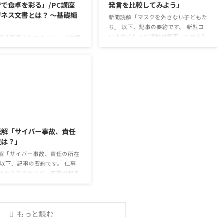
で食卓を彩る」/PC講座
発言を比較してみよう」
ネス文書とは？ ～基礎編
新聞読解「マスクを外さない子どもた
ち」 以下、記事の要約です。 新型コ
ロナウイルスの騒動が収束してから3
解「高級ふりかけ メリハリ消費
年以上経ったが、外出時や学校生活で
を彩る」 以下、記事の要約で
今なおマスクを着けたまま過ごす子ど
白いご飯に味わいを添える、ふり
もが少なくない。 心身の発育やコミュ
ブームだ。 物価高の折、手ごろ
ニケーションに影響はないのだろう
で食の充実につながると支持を
か。 利用者さんの意見 マスクは暑く
いる。 利用者さんの意見 神戸
て蒸れるから苦手。それでも外さない
りかけを買ったことがあり、味
子ども達が不思議だが何か理由がある
も上品で驚いた ふりかけのコ
2026/8/3
のだと思う 定着した習慣を変えるの
手軽さはメリットだが栄養面が
は難しいので、子ども達のマスク着用
る 納豆やたまごは値段的にふ
読解「サイバー事故、責任
も同じなのかも 同居中の高齢者のた
と変わらず栄養も取れるのでは
在は？」
めの感染予防等、ご本人の理由 ...
けのように小さな喜びを得て、
なケアをすることも重要 支出を
解「サイバー事故、責任の所在
...
 以下、記事の要約です。 仕事
さなミスでサイバー事故が起き
スは少なくない。 調査によると
の国内企業で事故が起きた際、
側に懲戒処分を行っている。 利
んの意見 サイバー事故は手口
もっと読む