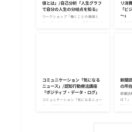
値とは」/自己分析「人生グラフ
リ消費
で自分の人生の分岐点を知る」
「ビジ
～」
ワークショップ「働くことの価値と
は」 ワークショップは、意見に対して
新聞読
質問をすることにクローズアップした
で食卓
訓練になっています。 発表者の発表に
す。 
対して他の利用者さんが質問をし、そ
かけが
れに回答していくことで、意見を作る
な値段
ときに欠けていた視点を見つけたり、
集めて
改善点を見つけていくことができま
牛のふ
す。 また、質問を考えながら他の人の
がとて
2026/8/4
発表を聴くこと自体も、話を聞くこと
スパや
や疑問点を確認することの練習になり
気にな
コミュニケーション「気になる
新聞
ますよ。 今回のテーマは「働くことの
りかけ
ニュース」/認知行動療法講座
の所
価値とは」です。 働くことの価値とは
ふりか
「ポジティブ・データ・ログ」
なんなのでしょうか。 もちろん、お金
精神的
新聞読
を稼ぐことも重要な働くこと ...
減らすも 
は？」
コミュニケーション「気になるニュー
中の小
ス」 火曜日のコミュニケーションプロ
るケー
グラムでは、主として「雑談」にフォ
約半数
ーカスした練習を行っています。 働い
従業員
ていく中で必要なコミュニケーション
用者さ
能力は、必ずしも業務上の会話だけと