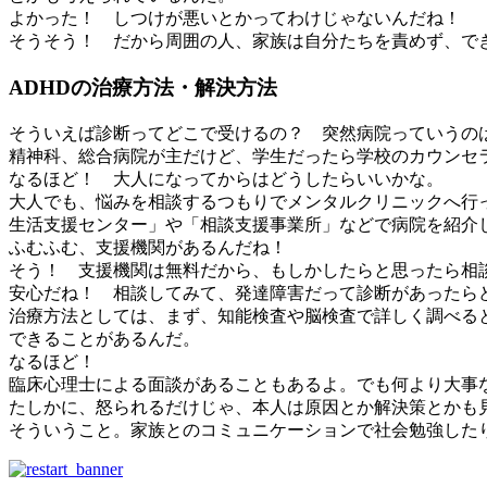
よかった！ しつけが悪いとかってわけじゃないんだね！
そうそう！ だから周囲の人、家族は自分たちを責めず、で
ADHDの治療方法・解決方法
そういえば診断ってどこで受けるの？ 突然病院っていうの
精神科、総合病院が主だけど、学生だったら学校のカウンセ
なるほど！ 大人になってからはどうしたらいいかな。
大人でも、悩みを相談するつもりでメンタルクリニックへ行
生活支援センター」や「相談支援事業所」などで病院を紹介
ふむふむ、支援機関があるんだね！
そう！ 支援機関は無料だから、もしかしたらと思ったら相
安心だね！ 相談してみて、発達障害だって診断があったら
治療方法としては、まず、知能検査や脳検査で詳しく調べる
できることがあるんだ。
なるほど！
臨床心理士による面談があることもあるよ。でも何より大事
たしかに、怒られるだけじゃ、本人は原因とか解決策とかも
そういうこと。家族とのコミュニケーションで社会勉強した