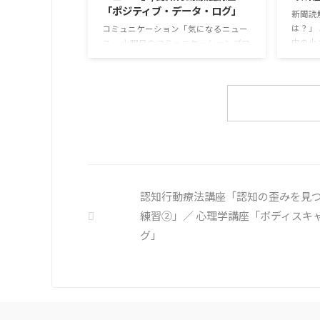
「ポジティブ・データ・ログ」
なんなのでしょうか。 もちろん、お金
精神的
新聞読
を稼ぐことも重要な働くこと ...
減らすも 
は？」
コミュニケーション「気になるニュー
中の小
ス」 火曜日のコミュニケーションプロ
るケー
グラムでは、主として「雑談」にフォ
約半数
ーカスした練習を行っています。 働い
従業員
ていく中で必要なコミュニケーション
用者さ
能力は、必ずしも業務上の会話だけと
も巧妙
いうわけではありません。 雑談によっ
人に責
てお互いのことを知っていき、関係を
バーセ
築いていくことで、働きやすい環境を
講習を
整えていくことができるのです。 今回
報告経
のテーマは「気になっているニュー
ておく
ス」です。 最近の気になっているニュ
認知行動療法講座「認知の歪みを見
トラブル
ースについて発表して頂きました。
練習②」／ 心理学講座「ボディスキ
色々なニュースについて興味を持って
いると雑談しやすいですよね ...
グ」