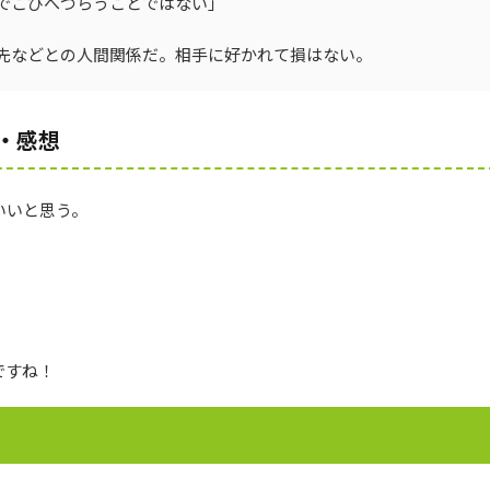
でこびへつらうことではない」
先などとの人間関係だ。相手に好かれて損はない。
・感想
いいと思う。
。
ですね！