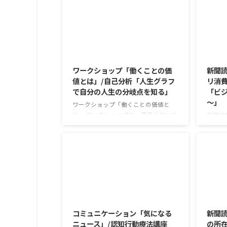
2026/8/7
ワークショップ「働くことの価
新聞読
値とは」/自己分析「人生グラフ
リ消費
で自分の人生の分岐点を知る」
「ビジ
～」
ワークショップ「働くことの価値と
は」 ワークショップは、意見に対して
新聞読
質問をすることにクローズアップした
で食卓
訓練になっています。 発表者の発表に
す。 
対して他の利用者さんが質問をし、そ
かけが
れに回答していくことで、意見を作る
な値段
ときに欠けていた視点を見つけたり、
集めて
改善点を見つけていくことができま
牛のふ
す。 また、質問を考えながら他の人の
がとて
2026/8/4
発表を聴くこと自体も、話を聞くこと
スパや
や疑問点を確認することの練習になり
気にな
コミュニケーション「気になる
新聞
ますよ。 今回のテーマは「働くことの
りかけ
ニュース」/認知行動療法講座
の所
価値とは」です。 働くことの価値とは
ふりか