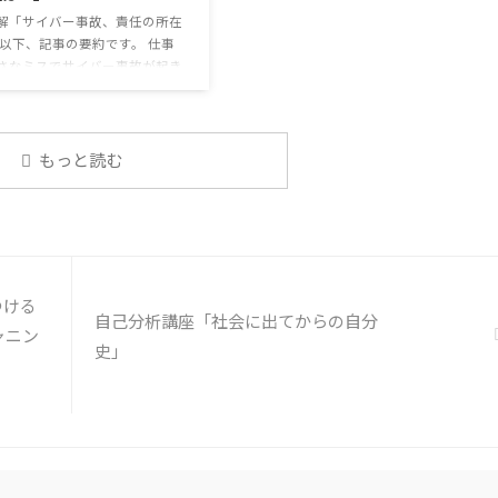
なケアをすることも重要 支出を
解「サイバー事故、責任の所在
...
 以下、記事の要約です。 仕事
さなミスでサイバー事故が起き
スは少なくない。 調査によると
の国内企業で事故が起きた際、
側に懲戒処分を行っている。 利
んの意見 サイバー事故は手口
もっと読む
化しており、判断が難しい。個
任を負わせるのは理不尽 サイ
キュリティ専門の社員を雇う、
行う等、企業側での対策は必須
路や対処法を予め社内に周知し
必要がある 偶然、抱えている
つける
案件 ...
自己分析講座「社会に出てからの自分
ャニン
史」