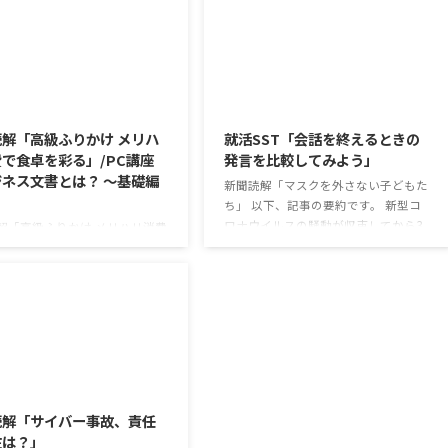
2026/8/6
2026/8/5
解「高級ふりかけ メリハ
就活SST「会話を終えるときの
で食卓を彩る」/PC講座
発言を比較してみよう」
ネス文書とは？ ～基礎編
新聞読解「マスクを外さない子どもた
ち」 以下、記事の要約です。 新型コ
ロナウイルスの騒動が収束してから3
解「高級ふりかけ メリハリ消費
年以上経ったが、外出時や学校生活で
を彩る」 以下、記事の要約で
今なおマスクを着けたまま過ごす子ど
白いご飯に味わいを添える、ふり
もが少なくない。 心身の発育やコミュ
ブームだ。 物価高の折、手ごろ
ニケーションに影響はないのだろう
で食の充実につながると支持を
か。 利用者さんの意見 マスクは暑く
いる。 利用者さんの意見 神戸
て蒸れるから苦手。それでも外さない
りかけを買ったことがあり、味
子ども達が不思議だが何か理由がある
も上品で驚いた ふりかけのコ
2026/8/3
のだと思う 定着した習慣を変えるの
手軽さはメリットだが栄養面が
は難しいので、子ども達のマスク着用
る 納豆やたまごは値段的にふ
読解「サイバー事故、責任
も同じなのかも 同居中の高齢者のた
と変わらず栄養も取れるのでは
在は？」
めの感染予防等、ご本人の理由 ...
けのように小さな喜びを得て、