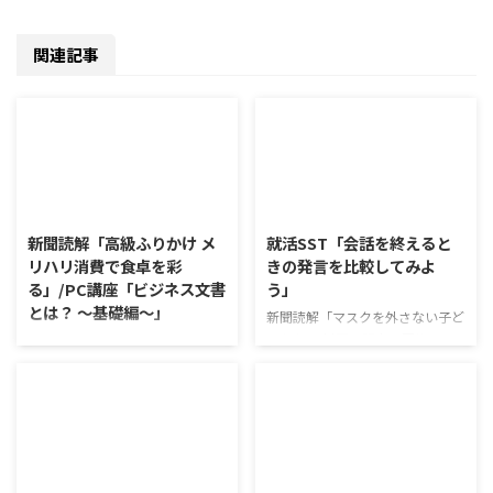
関連記事
2026/8/6
2026/8/5
新聞読解「高級ふりかけ メ
就活SST「会話を終えると
リハリ消費で食卓を彩
きの発言を比較してみよ
る」/PC講座「ビジネス文書
う」
とは？ ～基礎編～」
新聞読解「マスクを外さない子ど
もたち」 以下、記事の要約で
新聞読解「高級ふりかけ メリハ
す。 新型コロナウイルスの騒動
リ消費で食卓を彩る」 以下、記
が収束してから3年以上経った
事の要約です。 白いご飯に味わ
が、外出時や学校生活で今なおマ
いを添える、ふりかけがブーム
スクを着けたまま過ごす子どもが
だ。 物価高の折、手ごろな値段
少なくない。 心身の発育やコミ
で食の充実につながると支持を集
2026/8/4
2026/8/3
ュニケーションに影響はないのだ
めている。 利用者さんの意見 神
ろうか。 利用者さんの意見 マス