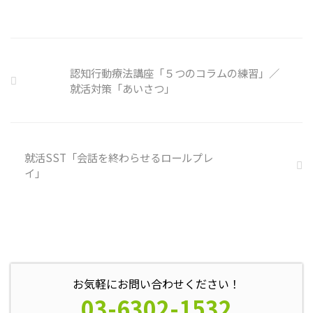
出さずに頭の中で様々なことを考
えています。 そのような頭の中で
の独り言には、数多くの思い込み
が含まれています。 自分の頭の
中の独り言を客観的に分析し、自
認知行動療法講座「５つのコラムの練習」／
分の持つ思い込みを探していきま
就活対策「あいさつ」
しょう。 独り言の裏に潜む思い
込みを探す ① 最近、自分が ...
就活SST「会話を終わらせるロールプレ
イ」
お気軽にお問い合わせください！
03-6302-1532