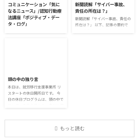
戸牛のふりかけを買ったことがあ
コミュニケーション「気に
新聞読解「サイバー事故、
クは暑くて蒸れるから苦手。それ
り、味がとても上品で驚いた ふ
なるニュース」/認知行動療
責任の所在は？」
でも外さない子ども達が不思議だ
りかけのコスパや手軽さはメリッ
法講座「ポジティブ・デー
が何か理由があるのだと思う 定
新聞読解「サイバー事故、責任の
トだが栄養面が気になる 納豆や
タ・ログ」
着した習慣を変えるのは難しいの
所在は？」 以下、記事の要約で
たまごは値段的にふりかけと変わ
で、子ども達のマスク着用も同じ
す。 仕事中の小さなミスでサイ
らず栄養も取れるのでは ふりか
コミュニケーション「気になるニ
なのかも 同居中の高齢者のため
バー事故が起きるケースは少なく
けのように小さな喜びを得て、精
ュース」 火曜日のコミュニケー
の感染予防等、ご本人の理由 ...
ない。 調査によると約半数の国
神的なケアをすることも重要 支
ションプログラムでは、主として
内企業で事故が起きた際、従業員
出を減らすも ...
「雑談」にフォーカスした練習を
側に懲戒処分を行っている。 利
行っています。 働いていく中で必
用者さんの意見 サイバー事故は
要なコミュニケーション能力は、
2026/7/29
手口も巧妙化しており、判断が難
必ずしも業務上の会話だけという
しい。個人に責任を負わせるのは
わけではありません。 雑談によ
頭の中の独り言
理不尽 サイバーセキュリティ専
ってお互いのことを知っていき、
門の社員を雇う、講習を行う等、
本日は、就労移行支援事業所 リ
関係を築いていくことで、働きや
企業側での対策は必須 報告経路
スタートの休日開所日です。 今
すい環境を整えていくことができ
や対処法を予め社内に周知してお
日の休日プログラムは、頭の中で
るのです。 今回のテーマは「気
く必要がある 偶然、抱えている
呟いている独り言から、自分に潜
になっているニュース」です。 最
トラブル案件 ...
む思い込みを探してみます。 頭
近の気になっているニュースにつ
の中の独り言 今回は、自動思考
いて発表して頂きました。 色々
とそこに潜む思い込みを見つける
なニュースについて興味を持って
もっと読む
ための練習を行います。 私たち
いると雑談しやすいですよね ...
は、様々な状況に対して、口には