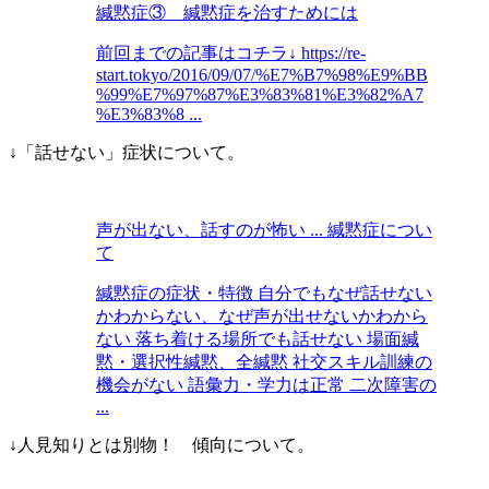
緘黙症③ 緘黙症を治すためには
前回までの記事はコチラ↓ https://re-
start.tokyo/2016/09/07/%E7%B7%98%E9%BB
%99%E7%97%87%E3%83%81%E3%82%A7
%E3%83%8 ...
↓「話せない」症状について。
声が出ない、話すのが怖い ... 緘黙症につい
て
緘黙症の症状・特徴 自分でもなぜ話せない
かわからない、なぜ声が出せないかわから
ない 落ち着ける場所でも話せない 場面緘
黙・選択性緘黙、全緘黙 社交スキル訓練の
機会がない 語彙力・学力は正常 二次障害の
...
↓人見知りとは別物！ 傾向について。