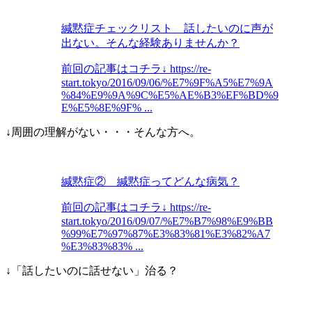
緘黙症チェックリスト 話したいのに声が
出ない。そんな経験ありませんか？
前回の記事はコチラ↓ https://re-
start.tokyo/2016/09/06/%E7%9F%A5%E7%9A
%84%E9%9A%9C%E5%AE%B3%EF%BD%9
E%E5%8E%9F% ...
↓周囲の理解がない・・・そんな方へ。
緘黙症② 緘黙症ってどんな病気？
前回の記事はコチラ↓ https://re-
start.tokyo/2016/09/07/%E7%B7%98%E9%BB
%99%E7%97%87%E3%83%81%E3%82%A7
%E3%83%83% ...
↓「話したいのに話せない」治る？