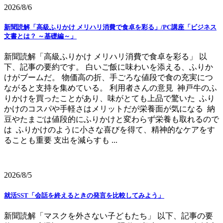
2026/8/6
新聞読解「高級ふりかけ メリハリ消費で食卓を彩る」/PC講座「ビジネス
文書とは？ ～基礎編～」
新聞読解「高級ふりかけ メリハリ消費で食卓を彩る」 以
下、記事の要約です。 白いご飯に味わいを添える、ふりか
けがブームだ。 物価高の折、手ごろな値段で食の充実につ
ながると支持を集めている。 利用者さんの意見 神戸牛のふ
りかけを買ったことがあり、味がとても上品で驚いた ふり
かけのコスパや手軽さはメリットだが栄養面が気になる 納
豆やたまごは値段的にふりかけと変わらず栄養も取れるので
は ふりかけのように小さな喜びを得て、精神的なケアをす
ることも重要 支出を減らすも ...
2026/8/5
就活SST「会話を終えるときの発言を比較してみよう」
新聞読解「マスクを外さない子どもたち」 以下、記事の要