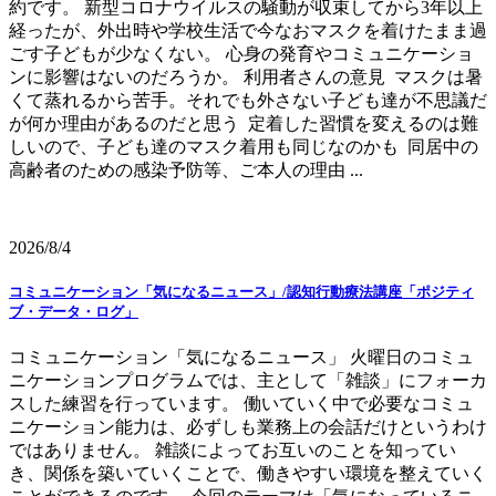
約です。 新型コロナウイルスの騒動が収束してから3年以上
経ったが、外出時や学校生活で今なおマスクを着けたまま過
ごす子どもが少なくない。 心身の発育やコミュニケーショ
ンに影響はないのだろうか。 利用者さんの意見 マスクは暑
くて蒸れるから苦手。それでも外さない子ども達が不思議だ
が何か理由があるのだと思う 定着した習慣を変えるのは難
しいので、子ども達のマスク着用も同じなのかも 同居中の
高齢者のための感染予防等、ご本人の理由 ...
2026/8/4
コミュニケーション「気になるニュース」/認知行動療法講座「ポジティ
ブ・データ・ログ」
コミュニケーション「気になるニュース」 火曜日のコミュ
ニケーションプログラムでは、主として「雑談」にフォーカ
スした練習を行っています。 働いていく中で必要なコミュ
ニケーション能力は、必ずしも業務上の会話だけというわけ
ではありません。 雑談によってお互いのことを知ってい
き、関係を築いていくことで、働きやすい環境を整えていく