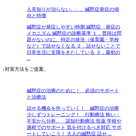
人見知りが治らない。。。緘黙症発症の傾
向と特徴
緘黙症が発症しやすい時期 緘黙症 発症の
メカニズム 緘黙症の診断基準 １．普段は問
題がないのに、特定の状況（保育園・学校
など）で話せなくなる ２．話せないことで
日常生活に支障をきたしている ３．最初の
...
↓対策方法をご提案。
緘黙症の治療のために！ 必須のサポート
と治療法
話せる機会を作っていく！ 緘黙症の治療
少しずつトレーニング！ 行動療法 怖い・
不安から分析。 認知行動療法 投薬 学校や
過程でのサポート 気を付けるべき対応 サポ
ートしていこう！ 大人の緘黙症 話せ ...