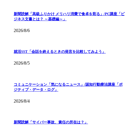
新聞読解「高級ふりかけ メリハリ消費で食卓を彩る」/PC講座「ビ
ジネス文書とは？ ～基礎編～」
2026/8/6
就活SST「会話を終えるときの発言を比較してみよう」
2026/8/5
コミュニケーション「気になるニュース」/認知行動療法講座「ポ
ジティブ・データ・ログ」
2026/8/4
新聞読解「サイバー事故、責任の所在は？」