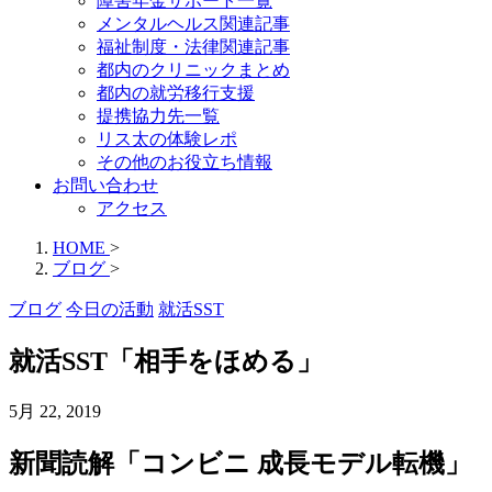
障害年金サポート一覧
メンタルヘルス関連記事
福祉制度・法律関連記事
都内のクリニックまとめ
都内の就労移行支援
提携協力先一覧
リス太の体験レポ
その他のお役立ち情報
お問い合わせ
アクセス
HOME
>
ブログ
>
ブログ
今日の活動
就活SST
就活SST「相手をほめる」
5月 22, 2019
新聞読解「コンビニ 成長モデル転機」