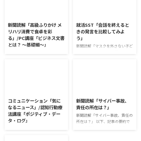
2026/8/6
2026/8/5
新聞読解「高級ふりかけ メ
就活SST「会話を終えると
リハリ消費で食卓を彩
きの発言を比較してみよ
る」/PC講座「ビジネス文書
う」
とは？ ～基礎編～」
新聞読解「マスクを外さない子ど
もたち」 以下、記事の要約で
新聞読解「高級ふりかけ メリハ
す。 新型コロナウイルスの騒動
リ消費で食卓を彩る」 以下、記
が収束してから3年以上経った
事の要約です。 白いご飯に味わ
が、外出時や学校生活で今なおマ
いを添える、ふりかけがブーム
スクを着けたまま過ごす子どもが
だ。 物価高の折、手ごろな値段
少なくない。 心身の発育やコミ
で食の充実につながると支持を集
2026/8/4
2026/8/3
ュニケーションに影響はないのだ
めている。 利用者さんの意見 神
ろうか。 利用者さんの意見 マス
戸牛のふりかけを買ったことがあ
コミュニケーション「気に
新聞読解「サイバー事故、
クは暑くて蒸れるから苦手。それ
り、味がとても上品で驚いた ふ
なるニュース」/認知行動療
責任の所在は？」
でも外さない子ども達が不思議だ
りかけのコスパや手軽さはメリッ
法講座「ポジティブ・デー
が何か理由があるのだと思う 定
新聞読解「サイバー事故、責任の
トだが栄養面が気になる 納豆や
タ・ログ」
着した習慣を変えるのは難しいの
所在は？」 以下、記事の要約で
たまごは値段的にふりかけと変わ
で、子ども達のマスク着用も同じ
す。 仕事中の小さなミスでサイ
らず栄養も取れるのでは ふりか
コミュニケーション「気になるニ
なのかも 同居中の高齢者のため
バー事故が起きるケースは少なく
けのように小さな喜びを得て、精
ュース」 火曜日のコミュニケー
の感染予防等、ご本人の理由 ...
ない。 調査によると約半数の国
神的なケアをすることも重要 支
ションプログラムでは、主として