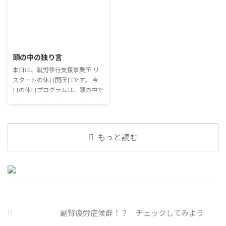
内企業で事故が起きた際、従業員
出を減らすも ...
「雑談」にフォーカスした練習を
側に懲戒処分を行っている。 利
行っています。 働いていく中で必
用者さんの意見 サイバー事故は
要なコミュニケーション能力は、
2026/7/29
手口も巧妙化しており、判断が難
必ずしも業務上の会話だけという
しい。個人に責任を負わせるのは
わけではありません。 雑談によ
頭の中の独り言
理不尽 サイバーセキュリティ専
ってお互いのことを知っていき、
門の社員を雇う、講習を行う等、
本日は、就労移行支援事業所 リ
関係を築いていくことで、働きや
企業側での対策は必須 報告経路
スタートの休日開所日です。 今
すい環境を整えていくことができ
や対処法を予め社内に周知してお
日の休日プログラムは、頭の中で
るのです。 今回のテーマは「気
く必要がある 偶然、抱えている
呟いている独り言から、自分に潜
になっているニュース」です。 最
トラブル案件 ...
む思い込みを探してみます。 頭
近の気になっているニュースにつ
の中の独り言 今回は、自動思考
いて発表して頂きました。 色々
とそこに潜む思い込みを見つける
なニュースについて興味を持って
もっと読む
ための練習を行います。 私たち
いると雑談しやすいですよね ...
は、様々な状況に対して、口には
出さずに頭の中で様々なことを考
えています。 そのような頭の中で
の独り言には、数多くの思い込み
が含まれています。 自分の頭の
中の独り言を客観的に分析し、自
分の持つ思い込みを探していきま
副腎疲労症候群！？ チェックしてみよう
しょう。 独り言の裏に潜む思い