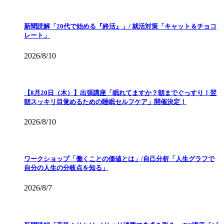
新聞読解「20代で始める『終活』」/ 就活対策「キャット＆チョコ
レート」
2026/8/10
【8月20日（木）】出張講座「眠れてますか？朝までぐっすり！翌
朝スッキリ目覚めるための睡眠セルフケア」開催決定！
2026/8/10
ワークショップ「働くことの価値とは」/自己分析「人生グラフで
自分の人生の分岐点を知る」
2026/8/7