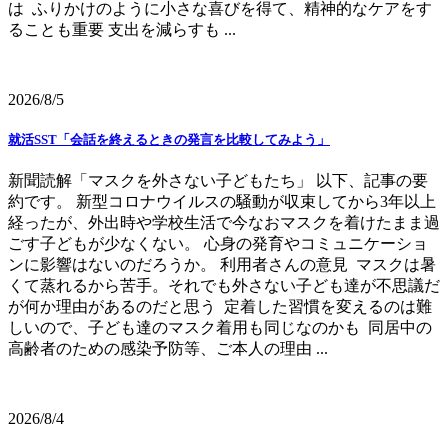
は ふりかけのように小さな喜びを得て、精神的なケアをす
ることも重要 支出を減らすも ...
2026/8/5
就活SST「会話を終えるときの発言を比較してみよう」
新聞読解「マスクを外さない子どもたち」 以下、記事の要
約です。 新型コロナウイルスの騒動が収束してから3年以上
経ったが、外出時や学校生活で今なおマスクを着けたまま過
ごす子どもが少なくない。 心身の発育やコミュニケーショ
ンに影響はないのだろうか。 利用者さんの意見 マスクは暑
くて蒸れるから苦手。それでも外さない子ども達が不思議だ
が何か理由があるのだと思う 定着した習慣を変えるのは難
しいので、子ども達のマスク着用も同じなのかも 同居中の
高齢者のための感染予防等、ご本人の理由 ...
2026/8/4