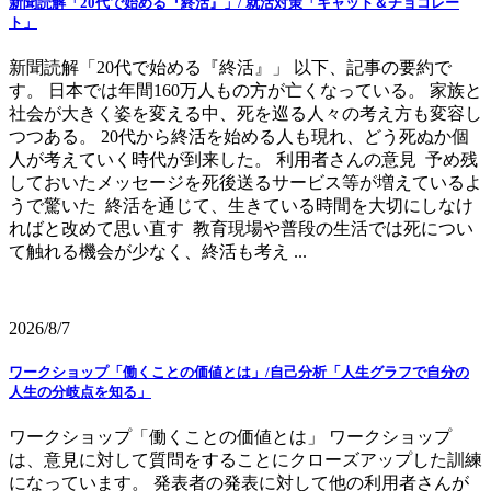
新聞読解「20代で始める『終活』」/ 就活対策「キャット＆チョコレー
ト」
新聞読解「20代で始める『終活』」 以下、記事の要約で
す。 日本では年間160万人もの方が亡くなっている。 家族と
社会が大きく姿を変える中、死を巡る人々の考え方も変容し
つつある。 20代から終活を始める人も現れ、どう死ぬか個
人が考えていく時代が到来した。 利用者さんの意見 予め残
しておいたメッセージを死後送るサービス等が増えているよ
うで驚いた 終活を通じて、生きている時間を大切にしなけ
ればと改めて思い直す 教育現場や普段の生活では死につい
て触れる機会が少なく、終活も考え ...
2026/8/7
ワークショップ「働くことの価値とは」/自己分析「人生グラフで自分の
人生の分岐点を知る」
ワークショップ「働くことの価値とは」 ワークショップ
は、意見に対して質問をすることにクローズアップした訓練
になっています。 発表者の発表に対して他の利用者さんが