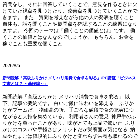
質問をし、それに回答していくことで、意見を作るときに欠
けていた視点を見つけたり、改善点を見つけていくことがで
きます。 また、質問を考えながら他の人の発表を聴くこと
自体も、話を聞くことや疑問点を確認することの練習になり
ますよ。 今回のテーマは「働くことの価値とは」です。 働
くことの価値とはなんなのでしょうか。 もちろん、お金を
稼ぐことも重要な働くこと ...
2026/8/6
新聞読解「高級ふりかけ メリハリ消費で食卓を彩る」/PC講座「ビジネス
文書とは？ ～基礎編～」
新聞読解「高級ふりかけ メリハリ消費で食卓を彩る」 以
下、記事の要約です。 白いご飯に味わいを添える、ふりか
けがブームだ。 物価高の折、手ごろな値段で食の充実につ
ながると支持を集めている。 利用者さんの意見 神戸牛のふ
りかけを買ったことがあり、味がとても上品で驚いた ふり
かけのコスパや手軽さはメリットだが栄養面が気になる 納
豆やたまごは値段的にふりかけと変わらず栄養も取れるので