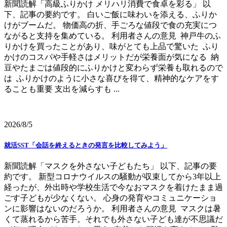
新聞読解「高級ふりかけ メリハリ消費で食卓を彩る」 以
下、記事の要約です。 白いご飯に味わいを添える、ふりか
けがブームだ。 物価高の折、手ごろな値段で食の充実につ
ながると支持を集めている。 利用者さんの意見 神戸牛のふ
りかけを買ったことがあり、味がとても上品で驚いた ふり
かけのコスパや手軽さはメリットだが栄養面が気になる 納
豆やたまごは値段的にふりかけと変わらず栄養も取れるので
は ふりかけのように小さな喜びを得て、精神的なケアをす
ることも重要 支出を減らすも ...
2026/8/5
就活SST「会話を終えるときの発言を比較してみよう」
新聞読解「マスクを外さない子どもたち」 以下、記事の要
約です。 新型コロナウイルスの騒動が収束してから3年以上
経ったが、外出時や学校生活で今なおマスクを着けたまま過
ごす子どもが少なくない。 心身の発育やコミュニケーショ
ンに影響はないのだろうか。 利用者さんの意見 マスクは暑
くて蒸れるから苦手。それでも外さない子ども達が不思議だ