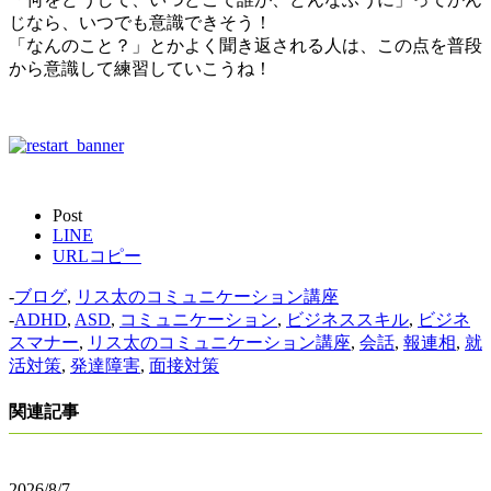
じなら、いつでも意識できそう！
「なんのこと？」とかよく聞き返される人は、この点を普段
から意識して練習していこうね！
Post
LINE
URLコピー
-
ブログ
,
リス太のコミュニケーション講座
-
ADHD
,
ASD
,
コミュニケーション
,
ビジネススキル
,
ビジネ
スマナー
,
リス太のコミュニケーション講座
,
会話
,
報連相
,
就
活対策
,
発達障害
,
面接対策
関連記事
2026/8/7