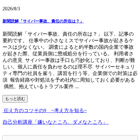
2026/8/3
新聞読解「サイバー事故、責任の所在は？」
新聞読解「サイバー事故、責任の所在は？」 以下、記事の
要約です。 仕事中の小さなミスでサイバー事故が起きるケ
ースは少なくない。 調査によると約半数の国内企業で事故
が起きた際、従業員側に懲戒処分を行っている。 利用者さ
んの意見 サイバー事故は手口も巧妙化しており、判断が難
しい。個人に責任を負わせるのは理不尽 サイバーセキュリ
ティ専門の社員を雇う、講習を行う等、企業側での対策は必
須 報告経路や対処法を予め社内に周知しておく必要がある
偶然、抱えているトラブル案件 ...
もっと読む
伝え方のコツその9 ~考え方を知る~
自己分析講座「嫌いなところ、ダメなところ」