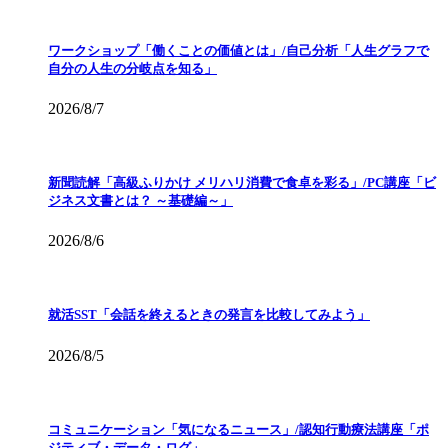
ワークショップ「働くことの価値とは」/自己分析「人生グラフで
自分の人生の分岐点を知る」
2026/8/7
新聞読解「高級ふりかけ メリハリ消費で食卓を彩る」/PC講座「ビ
ジネス文書とは？ ～基礎編～」
2026/8/6
就活SST「会話を終えるときの発言を比較してみよう」
2026/8/5
コミュニケーション「気になるニュース」/認知行動療法講座「ポ
ジティブ・データ・ログ」