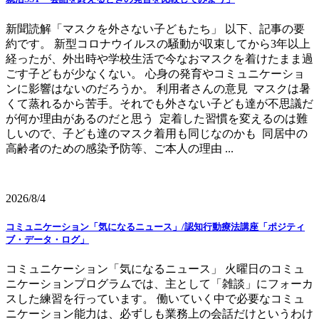
新聞読解「マスクを外さない子どもたち」 以下、記事の要
約です。 新型コロナウイルスの騒動が収束してから3年以上
経ったが、外出時や学校生活で今なおマスクを着けたまま過
ごす子どもが少なくない。 心身の発育やコミュニケーショ
ンに影響はないのだろうか。 利用者さんの意見 マスクは暑
くて蒸れるから苦手。それでも外さない子ども達が不思議だ
が何か理由があるのだと思う 定着した習慣を変えるのは難
しいので、子ども達のマスク着用も同じなのかも 同居中の
高齢者のための感染予防等、ご本人の理由 ...
2026/8/4
コミュニケーション「気になるニュース」/認知行動療法講座「ポジティ
ブ・データ・ログ」
コミュニケーション「気になるニュース」 火曜日のコミュ
ニケーションプログラムでは、主として「雑談」にフォーカ
スした練習を行っています。 働いていく中で必要なコミュ
ニケーション能力は、必ずしも業務上の会話だけというわけ