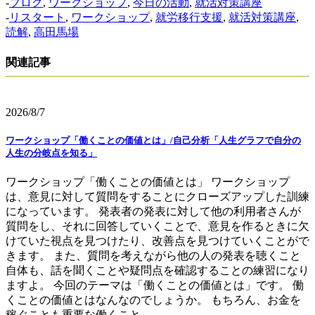
-
ブログ
,
ワークショップ
,
今日の活動
,
就活対策講座
-
リスタート
,
ワークショップ
,
就労移行支援
,
就活対策講座
,
読解
,
高田馬場
関連記事
2026/8/7
ワークショップ「働くことの価値とは」/自己分析「人生グラフで自分の
人生の分岐点を知る」
ワークショップ「働くことの価値とは」 ワークショップ
は、意見に対して質問をすることにクローズアップした訓練
になっています。 発表者の発表に対して他の利用者さんが
質問をし、それに回答していくことで、意見を作るときに欠
けていた視点を見つけたり、改善点を見つけていくことがで
きます。 また、質問を考えながら他の人の発表を聴くこと
自体も、話を聞くことや疑問点を確認することの練習になり
ますよ。 今回のテーマは「働くことの価値とは」です。 働
くことの価値とはなんなのでしょうか。 もちろん、お金を
稼ぐことも重要な働くこと ...