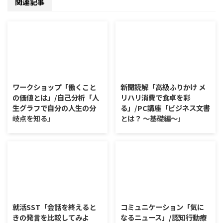
関連記事
2026/8/7
2026/8/6
ワークショップ「働くこと
新聞読解「高級ふりかけ メ
の価値とは」/自己分析「人
リハリ消費で食卓を彩
生グラフで自分の人生の分
る」/PC講座「ビジネス文書
岐点を知る」
とは？ ～基礎編～」
ワークショップ「働くことの価値
新聞読解「高級ふりかけ メリハ
とは」 ワークショップは、意見
リ消費で食卓を彩る」 以下、記
に対して質問をすることにクロー
事の要約です。 白いご飯に味わ
ズアップした訓練になっていま
いを添える、ふりかけがブーム
す。 発表者の発表に対して他の
だ。 物価高の折、手ごろな値段
利用者さんが質問をし、それに回
で食の充実につながると支持を集
2026/8/5
2026/8/4
答していくことで、意見を作ると
めている。 利用者さんの意見 神
きに欠けていた視点を見つけた
戸牛のふりかけを買ったことがあ
就活SST「会話を終えると
コミュニケーション「気に
り、改善点を見つけていくことが
り、味がとても上品で驚いた ふ
きの発言を比較してみよ
なるニュース」/認知行動療
できます。 また、質問を考えな
りかけのコスパや手軽さはメリッ