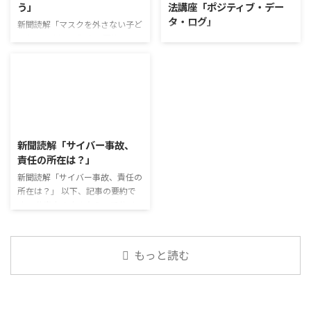
う」
法講座「ポジティブ・デー
がら他の人の発表を聴くこと自体
トだが栄養面が気になる 納豆や
タ・ログ」
も、話を聞くことや疑問点を確認
たまごは値段的にふりかけと変わ
新聞読解「マスクを外さない子ど
することの練習になりますよ。
らず栄養も取れるのでは ふりか
もたち」 以下、記事の要約で
コミュニケーション「気になるニ
今回のテーマは「働くことの価値
けのように小さな喜びを得て、精
す。 新型コロナウイルスの騒動
ュース」 火曜日のコミュニケー
とは」です。 働くことの価値と
神的なケアをすることも重要 支
が収束してから3年以上経った
ションプログラムでは、主として
はなんなのでしょうか。 もちろ
出を減らすも ...
が、外出時や学校生活で今なおマ
「雑談」にフォーカスした練習を
ん、お金を稼ぐことも重要な働く
スクを着けたまま過ごす子どもが
行っています。 働いていく中で必
こと ...
少なくない。 心身の発育やコミ
要なコミュニケーション能力は、
2026/8/3
ュニケーションに影響はないのだ
必ずしも業務上の会話だけという
ろうか。 利用者さんの意見 マス
わけではありません。 雑談によ
新聞読解「サイバー事故、
クは暑くて蒸れるから苦手。それ
ってお互いのことを知っていき、
責任の所在は？」
でも外さない子ども達が不思議だ
関係を築いていくことで、働きや
が何か理由があるのだと思う 定
新聞読解「サイバー事故、責任の
すい環境を整えていくことができ
着した習慣を変えるのは難しいの
所在は？」 以下、記事の要約で
るのです。 今回のテーマは「気
で、子ども達のマスク着用も同じ
す。 仕事中の小さなミスでサイ
になっているニュース」です。 最
なのかも 同居中の高齢者のため
バー事故が起きるケースは少なく
近の気になっているニュースにつ
の感染予防等、ご本人の理由 ...
ない。 調査によると約半数の国
いて発表して頂きました。 色々
内企業で事故が起きた際、従業員
なニュースについて興味を持って
もっと読む
側に懲戒処分を行っている。 利
いると雑談しやすいですよね ...
用者さんの意見 サイバー事故は
手口も巧妙化しており、判断が難
しい。個人に責任を負わせるのは