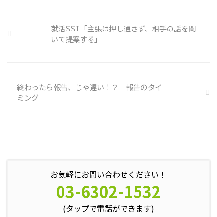
理不尽 サイバーセキュリティ専
門の社員を雇う、講習を行う等、
企業側での対策は必須 報告経路
就活SST「主張は押し通さず、相手の話を聞
や対処法を予め社内に周知してお
いて提案する」
く必要がある 偶然、抱えている
トラブル案件 ...
終わったら報告、じゃ遅い！？ 報告のタイ
ミング
お気軽にお問い合わせください！
03-6302-1532
(タップで電話ができます)