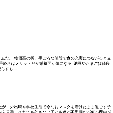
ームだ。 物価高の折、手ごろな値段で食の充実につながると支
手軽さはメリットだが栄養面が気になる 納豆やたまごは値段
も ...
ったが、外出時や学校生活で今なおマスクを着けたまま過ごす子
るから苦手。それでも外さない子ども達が不思議だが何か理由が