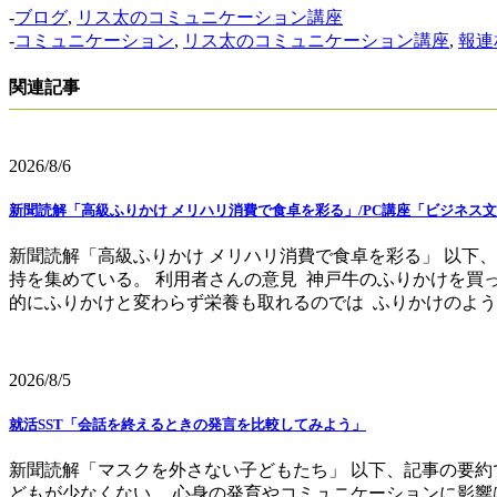
-
ブログ
,
リス太のコミュニケーション講座
-
コミュニケーション
,
リス太のコミュニケーション講座
,
報連
関連記事
2026/8/6
新聞読解「高級ふりかけ メリハリ消費で食卓を彩る」/PC講座「ビジネス文
新聞読解「高級ふりかけ メリハリ消費で食卓を彩る」 以下
持を集めている。 利用者さんの意見 神戸牛のふりかけを買
的にふりかけと変わらず栄養も取れるのでは ふりかけのように
2026/8/5
就活SST「会話を終えるときの発言を比較してみよう」
新聞読解「マスクを外さない子どもたち」 以下、記事の要約
どもが少なくない。 心身の発育やコミュニケーションに影響