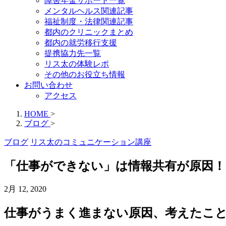
障害年金サポート一覧
メンタルヘルス関連記事
福祉制度・法律関連記事
都内のクリニックまとめ
都内の就労移行支援
提携協力先一覧
リス太の体験レポ
その他のお役立ち情報
お問い合わせ
アクセス
HOME
>
ブログ
>
ブログ
リス太のコミュニケーション講座
「仕事ができない」は情報共有が原因！
2月 12, 2020
仕事がうまく進まない原因、考えたこ