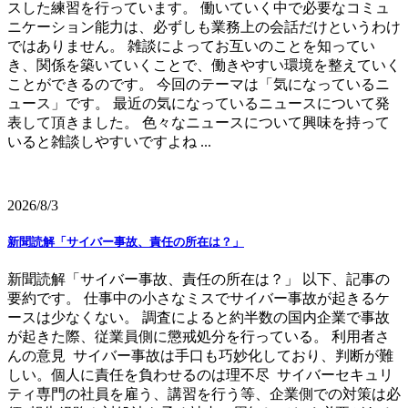
スした練習を行っています。 働いていく中で必要なコミュ
ニケーション能力は、必ずしも業務上の会話だけというわけ
ではありません。 雑談によってお互いのことを知ってい
き、関係を築いていくことで、働きやすい環境を整えていく
ことができるのです。 今回のテーマは「気になっているニ
ュース」です。 最近の気になっているニュースについて発
表して頂きました。 色々なニュースについて興味を持って
いると雑談しやすいですよね ...
2026/8/3
新聞読解「サイバー事故、責任の所在は？」
新聞読解「サイバー事故、責任の所在は？」 以下、記事の
要約です。 仕事中の小さなミスでサイバー事故が起きるケ
ースは少なくない。 調査によると約半数の国内企業で事故
が起きた際、従業員側に懲戒処分を行っている。 利用者さ
んの意見 サイバー事故は手口も巧妙化しており、判断が難
しい。個人に責任を負わせるのは理不尽 サイバーセキュリ
ティ専門の社員を雇う、講習を行う等、企業側での対策は必