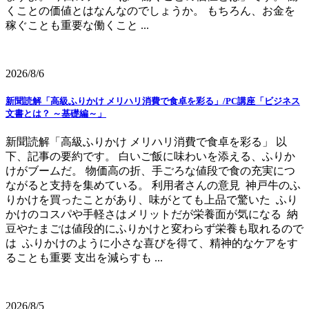
くことの価値とはなんなのでしょうか。 もちろん、お金を
稼ぐことも重要な働くこと ...
2026/8/6
新聞読解「高級ふりかけ メリハリ消費で食卓を彩る」/PC講座「ビジネス
文書とは？ ～基礎編～」
新聞読解「高級ふりかけ メリハリ消費で食卓を彩る」 以
下、記事の要約です。 白いご飯に味わいを添える、ふりか
けがブームだ。 物価高の折、手ごろな値段で食の充実につ
ながると支持を集めている。 利用者さんの意見 神戸牛のふ
りかけを買ったことがあり、味がとても上品で驚いた ふり
かけのコスパや手軽さはメリットだが栄養面が気になる 納
豆やたまごは値段的にふりかけと変わらず栄養も取れるので
は ふりかけのように小さな喜びを得て、精神的なケアをす
ることも重要 支出を減らすも ...
2026/8/5