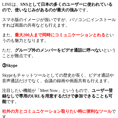
LINEは、
SNSとして日本の多くのユーザーに使われている
ので、使いなじみがあるのが最大の強み
です。
スマホ版のイメージが強いですが、パソコンにインストール
すれば画面の共有なども行えます。
また、
最大200人まで同時にコミュニケーションとれる
とい
うのも魅力となります。
ただ、
グループ外のメンバーをビデオ通話に呼べない
という
ことが難点です。
③Skype
Skypeもチャットツールとしての歴史が長く、ビデオ通話や
音声通話だけでなく、会議の録画や画面共有も行えます。
注目したい機能が「Meet Now」というもので、
ユーザー登
録なしで専用のURLを用意するだけで参加できることも可
能
です。
社外の方とコミュニケーション取りたい時に便利なツール
で
す。