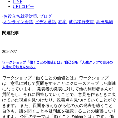
LINE
URLコピー
-
お役立ち就活対策
,
ブログ
-
オンライン会議
,
ビデオ通話
,
在宅
,
就労移行支援
,
高田馬場
関連記事
2026/8/7
ワークショップ「働くことの価値とは」/自己分析「人生グラフで自分の
人生の分岐点を知る」
ワークショップ「働くことの価値とは」 ワークショップ
は、意見に対して質問をすることにクローズアップした訓練
になっています。 発表者の発表に対して他の利用者さんが
質問をし、それに回答していくことで、意見を作るときに欠
けていた視点を見つけたり、改善点を見つけていくことがで
きます。 また、質問を考えながら他の人の発表を聴くこと
自体も、話を聞くことや疑問点を確認することの練習になり
ますよ。 今回のテーマは「働くことの価値とは」です。 働