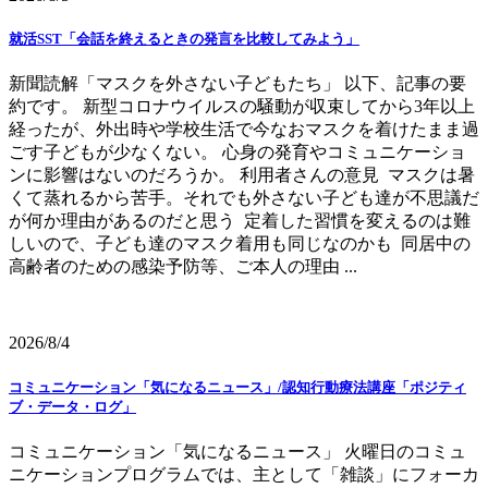
就活SST「会話を終えるときの発言を比較してみよう」
新聞読解「マスクを外さない子どもたち」 以下、記事の要
約です。 新型コロナウイルスの騒動が収束してから3年以上
経ったが、外出時や学校生活で今なおマスクを着けたまま過
ごす子どもが少なくない。 心身の発育やコミュニケーショ
ンに影響はないのだろうか。 利用者さんの意見 マスクは暑
くて蒸れるから苦手。それでも外さない子ども達が不思議だ
が何か理由があるのだと思う 定着した習慣を変えるのは難
しいので、子ども達のマスク着用も同じなのかも 同居中の
高齢者のための感染予防等、ご本人の理由 ...
2026/8/4
コミュニケーション「気になるニュース」/認知行動療法講座「ポジティ
ブ・データ・ログ」
コミュニケーション「気になるニュース」 火曜日のコミュ
ニケーションプログラムでは、主として「雑談」にフォーカ