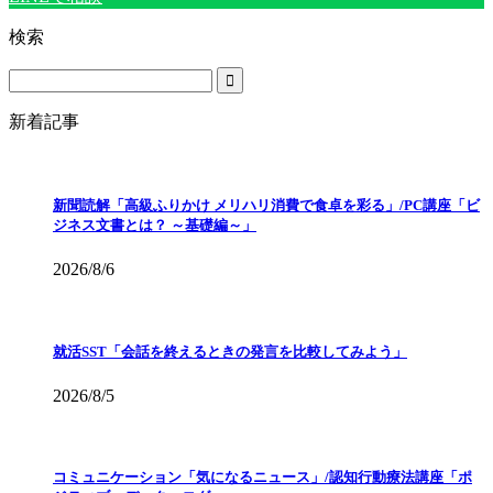
検索
新着記事
新聞読解「高級ふりかけ メリハリ消費で食卓を彩る」/PC講座「ビ
ジネス文書とは？ ～基礎編～」
2026/8/6
就活SST「会話を終えるときの発言を比較してみよう」
2026/8/5
コミュニケーション「気になるニュース」/認知行動療法講座「ポ