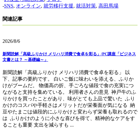
-
SNS
,
オンライン
,
就労移行支援
,
就活対策
,
高田馬場
関連記事
2026/8/6
新聞読解「高級ふりかけ メリハリ消費で食卓を彩る」/PC講座「ビジネス
文書とは？ ～基礎編～」
新聞読解「高級ふりかけ メリハリ消費で食卓を彩る」 以
下、記事の要約です。 白いご飯に味わいを添える、ふりか
けがブームだ。 物価高の折、手ごろな値段で食の充実につ
ながると支持を集めている。 利用者さんの意見 神戸牛のふ
りかけを買ったことがあり、味がとても上品で驚いた ふり
かけのコスパや手軽さはメリットだが栄養面が気になる 納
豆やたまごは値段的にふりかけと変わらず栄養も取れるので
は ふりかけのように小さな喜びを得て、精神的なケアをす
ることも重要 支出を減らすも ...