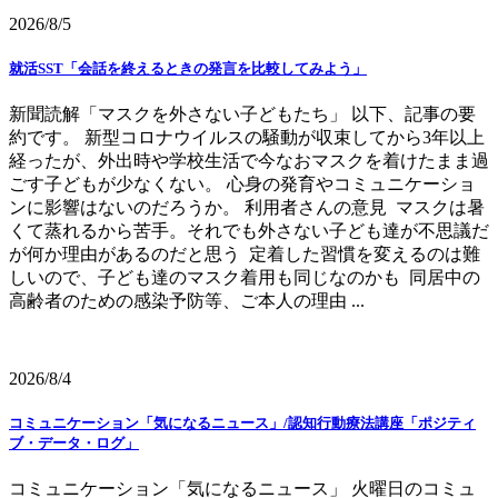
2026/8/5
就活SST「会話を終えるときの発言を比較してみよう」
新聞読解「マスクを外さない子どもたち」 以下、記事の要
約です。 新型コロナウイルスの騒動が収束してから3年以上
経ったが、外出時や学校生活で今なおマスクを着けたまま過
ごす子どもが少なくない。 心身の発育やコミュニケーショ
ンに影響はないのだろうか。 利用者さんの意見 マスクは暑
くて蒸れるから苦手。それでも外さない子ども達が不思議だ
が何か理由があるのだと思う 定着した習慣を変えるのは難
しいので、子ども達のマスク着用も同じなのかも 同居中の
高齢者のための感染予防等、ご本人の理由 ...
2026/8/4
コミュニケーション「気になるニュース」/認知行動療法講座「ポジティ
ブ・データ・ログ」
コミュニケーション「気になるニュース」 火曜日のコミュ