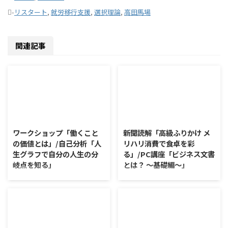
-
リスタート
,
就労移行支援
,
選択理論
,
高田馬場
関連記事
2026/8/7
2026/8/6
ワークショップ「働くこと
新聞読解「高級ふりかけ メ
の価値とは」/自己分析「人
リハリ消費で食卓を彩
生グラフで自分の人生の分
る」/PC講座「ビジネス文書
岐点を知る」
とは？ ～基礎編～」
ワークショップ「働くことの価値
新聞読解「高級ふりかけ メリハ
とは」 ワークショップは、意見
リ消費で食卓を彩る」 以下、記
に対して質問をすることにクロー
事の要約です。 白いご飯に味わ
ズアップした訓練になっていま
いを添える、ふりかけがブーム
す。 発表者の発表に対して他の
だ。 物価高の折、手ごろな値段