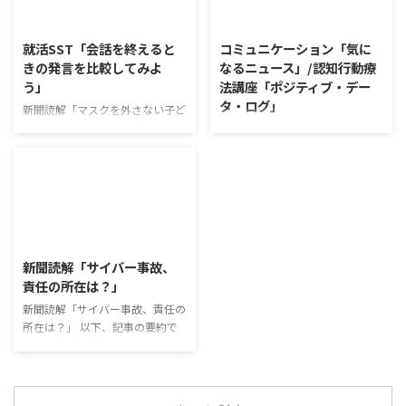
利用者さんが質問をし、それに回
で食の充実につながると支持を集
2026/8/5
2026/8/4
答していくことで、意見を作ると
めている。 利用者さんの意見 神
きに欠けていた視点を見つけた
戸牛のふりかけを買ったことがあ
就活SST「会話を終えると
コミュニケーション「気に
り、改善点を見つけていくことが
り、味がとても上品で驚いた ふ
きの発言を比較してみよ
なるニュース」/認知行動療
できます。 また、質問を考えな
りかけのコスパや手軽さはメリッ
う」
法講座「ポジティブ・デー
がら他の人の発表を聴くこと自体
トだが栄養面が気になる 納豆や
タ・ログ」
も、話を聞くことや疑問点を確認
たまごは値段的にふりかけと変わ
新聞読解「マスクを外さない子ど
することの練習になりますよ。
らず栄養も取れるのでは ふりか
もたち」 以下、記事の要約で
コミュニケーション「気になるニ
今回のテーマは「働くことの価値
けのように小さな喜びを得て、精
す。 新型コロナウイルスの騒動
ュース」 火曜日のコミュニケー
とは」です。 働くことの価値と
神的なケアをすることも重要 支
が収束してから3年以上経った
ションプログラムでは、主として
はなんなのでしょうか。 もちろ
出を減らすも ...
が、外出時や学校生活で今なおマ
「雑談」にフォーカスした練習を
ん、お金を稼ぐことも重要な働く
スクを着けたまま過ごす子どもが
行っています。 働いていく中で必
こと ...
少なくない。 心身の発育やコミ
要なコミュニケーション能力は、
2026/8/3
ュニケーションに影響はないのだ
必ずしも業務上の会話だけという
ろうか。 利用者さんの意見 マス
わけではありません。 雑談によ
新聞読解「サイバー事故、
クは暑くて蒸れるから苦手。それ
ってお互いのことを知っていき、
責任の所在は？」
でも外さない子ども達が不思議だ
関係を築いていくことで、働きや
が何か理由があるのだと思う 定
新聞読解「サイバー事故、責任の
すい環境を整えていくことができ
着した習慣を変えるのは難しいの
所在は？」 以下、記事の要約で
るのです。 今回のテーマは「気
で、子ども達のマスク着用も同じ
す。 仕事中の小さなミスでサイ
になっているニュース」です。 最
なのかも 同居中の高齢者のため
バー事故が起きるケースは少なく
近の気になっているニュースにつ
の感染予防等、ご本人の理由 ...
ない。 調査によると約半数の国
いて発表して頂きました。 色々
内企業で事故が起きた際、従業員
なニュースについて興味を持って