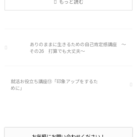
もっと読む
側に懲戒処分を行っている。 利
いると雑談しやすいですよね ...
用者さんの意見 サイバー事故は
手口も巧妙化しており、判断が難
しい。個人に責任を負わせるのは
理不尽 サイバーセキュリティ専
門の社員を雇う、講習を行う等、
企業側での対策は必須 報告経路
ありのままに生きるための自己肯定感講座 ～
や対処法を予め社内に周知してお
その26 打算でも大丈夫～
く必要がある 偶然、抱えている
トラブル案件 ...
就活お役立ち講座⑬「印象アップをするた
めに」
お気軽にお問い合わせください！