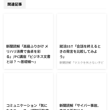
関連記事
2026/8/6
2026/8/5
新聞読解「高級ふりかけ メ
就活SST「会話を終えると
リハリ消費で食卓を彩
きの発言を比較してみよ
る」/PC講座「ビジネス文書
う」
とは？ ～基礎編～」
新聞読解「マスクを外さない子ど
もたち」 以下、記事の要約で
新聞読解「高級ふりかけ メリハ
す。 新型コロナウイルスの騒動
リ消費で食卓を彩る」 以下、記
が収束してから3年以上経った
事の要約です。 白いご飯に味わ
が、外出時や学校生活で今なおマ
いを添える、ふりかけがブーム
スクを着けたまま過ごす子どもが
だ。 物価高の折、手ごろな値段
少なくない。 心身の発育やコミ
で食の充実につながると支持を集
2026/8/4
2026/8/3
ュニケーションに影響はないのだ
めている。 利用者さんの意見 神
ろうか。 利用者さんの意見 マス
戸牛のふりかけを買ったことがあ
コミュニケーション「気に
新聞読解「サイバー事故、
クは暑くて蒸れるから苦手。それ
り、味がとても上品で驚いた ふ