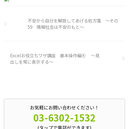
の独り言には、数多くの思い込み
が含まれています。 自分の頭の
中の独り言を客観的に分析し、自
不安から自分を解放してあげる処方箋 ～その
分の持つ思い込みを探していきま
59 情報社会は不安のもと～
しょう。 独り言の裏に潜む思い
込みを探す ① 最近、自分が ...
Excelお役立ちワザ講座 基本操作編⑥ ～見
出しを常に表示する～
お気軽にお問い合わせください！
03-6302-1532
(タップで電話ができます)