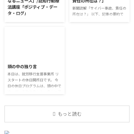
なるニュース」/認知行動療
責任の所在は？」
でも外さない子ども達が不思議だ
りかけのコスパや手軽さはメリッ
法講座「ポジティブ・デー
が何か理由があるのだと思う 定
新聞読解「サイバー事故、責任の
トだが栄養面が気になる 納豆や
タ・ログ」
着した習慣を変えるのは難しいの
所在は？」 以下、記事の要約で
たまごは値段的にふりかけと変わ
で、子ども達のマスク着用も同じ
す。 仕事中の小さなミスでサイ
らず栄養も取れるのでは ふりか
コミュニケーション「気になるニ
なのかも 同居中の高齢者のため
バー事故が起きるケースは少なく
けのように小さな喜びを得て、精
ュース」 火曜日のコミュニケー
の感染予防等、ご本人の理由 ...
ない。 調査によると約半数の国
神的なケアをすることも重要 支
ションプログラムでは、主として
内企業で事故が起きた際、従業員
出を減らすも ...
「雑談」にフォーカスした練習を
側に懲戒処分を行っている。 利
行っています。 働いていく中で必
用者さんの意見 サイバー事故は
要なコミュニケーション能力は、
2026/7/29
手口も巧妙化しており、判断が難
必ずしも業務上の会話だけという
しい。個人に責任を負わせるのは
わけではありません。 雑談によ
頭の中の独り言
理不尽 サイバーセキュリティ専
ってお互いのことを知っていき、
門の社員を雇う、講習を行う等、
本日は、就労移行支援事業所 リ
関係を築いていくことで、働きや
企業側での対策は必須 報告経路
スタートの休日開所日です。 今
すい環境を整えていくことができ
や対処法を予め社内に周知してお
日の休日プログラムは、頭の中で
るのです。 今回のテーマは「気
く必要がある 偶然、抱えている
呟いている独り言から、自分に潜
になっているニュース」です。 最
トラブル案件 ...
む思い込みを探してみます。 頭
近の気になっているニュースにつ
の中の独り言 今回は、自動思考
いて発表して頂きました。 色々
とそこに潜む思い込みを見つける
なニュースについて興味を持って
もっと読む
ための練習を行います。 私たち
いると雑談しやすいですよね ...
は、様々な状況に対して、口には
出さずに頭の中で様々なことを考
えています。 そのような頭の中で