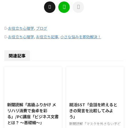
-
お役立ち心理学
,
ブログ
-
お役立ち心理学
,
お役立ち記事
,
小さな悩みを即効解決！
関連記事
2026/8/6
2026/8/5
新聞読解「高級ふりかけ メ
就活SST「会話を終えると
リハリ消費で食卓を彩
きの発言を比較してみよ
る」/PC講座「ビジネス文書
う」
とは？ ～基礎編～」
新聞読解「マスクを外さない子ど