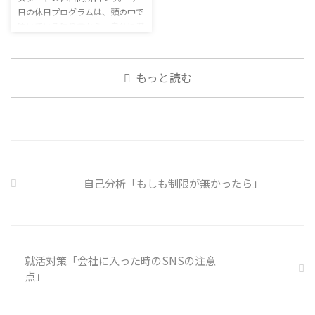
や対処法を予め社内に周知してお
日の休日プログラムは、頭の中で
るのです。 今回のテーマは「気
く必要がある 偶然、抱えている
呟いている独り言から、自分に潜
になっているニュース」です。 最
トラブル案件 ...
む思い込みを探してみます。 頭
近の気になっているニュースにつ
の中の独り言 今回は、自動思考
いて発表して頂きました。 色々
とそこに潜む思い込みを見つける
なニュースについて興味を持って
もっと読む
ための練習を行います。 私たち
いると雑談しやすいですよね ...
は、様々な状況に対して、口には
出さずに頭の中で様々なことを考
えています。 そのような頭の中で
の独り言には、数多くの思い込み
が含まれています。 自分の頭の
中の独り言を客観的に分析し、自
分の持つ思い込みを探していきま
自己分析「もしも制限が無かったら」
しょう。 独り言の裏に潜む思い
込みを探す ① 最近、自分が ...
就活対策「会社に入った時のSNSの注意
点」