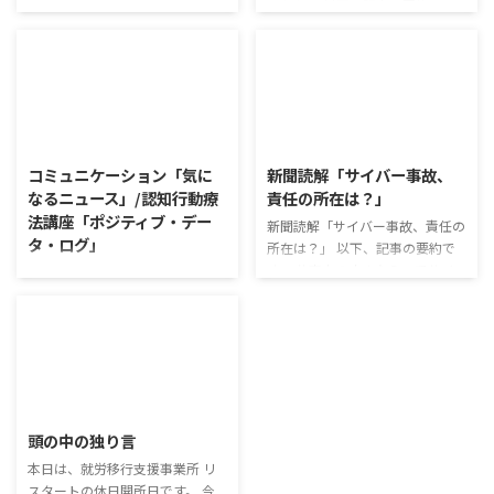
もたち」 以下、記事の要約で
新聞読解「高級ふりかけ メリハ
す。 新型コロナウイルスの騒動
リ消費で食卓を彩る」 以下、記
が収束してから3年以上経った
事の要約です。 白いご飯に味わ
が、外出時や学校生活で今なおマ
いを添える、ふりかけがブーム
スクを着けたまま過ごす子どもが
だ。 物価高の折、手ごろな値段
少なくない。 心身の発育やコミ
で食の充実につながると支持を集
2026/8/4
2026/8/3
ュニケーションに影響はないのだ
めている。 利用者さんの意見 神
ろうか。 利用者さんの意見 マス
戸牛のふりかけを買ったことがあ
コミュニケーション「気に
新聞読解「サイバー事故、
クは暑くて蒸れるから苦手。それ
り、味がとても上品で驚いた ふ
なるニュース」/認知行動療
責任の所在は？」
でも外さない子ども達が不思議だ
りかけのコスパや手軽さはメリッ
法講座「ポジティブ・デー
が何か理由があるのだと思う 定
新聞読解「サイバー事故、責任の
トだが栄養面が気になる 納豆や
タ・ログ」
着した習慣を変えるのは難しいの
所在は？」 以下、記事の要約で
たまごは値段的にふりかけと変わ
で、子ども達のマスク着用も同じ
す。 仕事中の小さなミスでサイ
らず栄養も取れるのでは ふりか
コミュニケーション「気になるニ
なのかも 同居中の高齢者のため
バー事故が起きるケースは少なく
けのように小さな喜びを得て、精
ュース」 火曜日のコミュニケー
の感染予防等、ご本人の理由 ...
ない。 調査によると約半数の国
神的なケアをすることも重要 支
ションプログラムでは、主として
内企業で事故が起きた際、従業員
出を減らすも ...
「雑談」にフォーカスした練習を
側に懲戒処分を行っている。 利
行っています。 働いていく中で必
用者さんの意見 サイバー事故は
要なコミュニケーション能力は、
2026/7/29
手口も巧妙化しており、判断が難
必ずしも業務上の会話だけという
しい。個人に責任を負わせるのは
わけではありません。 雑談によ
頭の中の独り言
理不尽 サイバーセキュリティ専
ってお互いのことを知っていき、
門の社員を雇う、講習を行う等、
本日は、就労移行支援事業所 リ
関係を築いていくことで、働きや
企業側での対策は必須 報告経路
スタートの休日開所日です。 今
すい環境を整えていくことができ