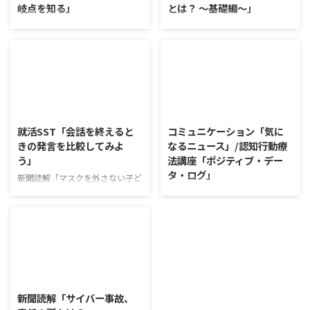
岐点を知る」
とは？ ～基礎編～」
ワークショップ「働くことの価値
新聞読解「高級ふりかけ メリハ
とは」 ワークショップは、意見
リ消費で食卓を彩る」 以下、記
に対して質問をすることにクロー
事の要約です。 白いご飯に味わ
ズアップした訓練になっていま
いを添える、ふりかけがブーム
す。 発表者の発表に対して他の
だ。 物価高の折、手ごろな値段
利用者さんが質問をし、それに回
で食の充実につながると支持を集
2026/8/5
2026/8/4
答していくことで、意見を作ると
めている。 利用者さんの意見 神
きに欠けていた視点を見つけた
戸牛のふりかけを買ったことがあ
就活SST「会話を終えると
コミュニケーション「気に
り、改善点を見つけていくことが
り、味がとても上品で驚いた ふ
きの発言を比較してみよ
なるニュース」/認知行動療
できます。 また、質問を考えな
りかけのコスパや手軽さはメリッ
う」
法講座「ポジティブ・デー
がら他の人の発表を聴くこと自体
トだが栄養面が気になる 納豆や
タ・ログ」
も、話を聞くことや疑問点を確認
たまごは値段的にふりかけと変わ
新聞読解「マスクを外さない子ど
することの練習になりますよ。
らず栄養も取れるのでは ふりか
もたち」 以下、記事の要約で
コミュニケーション「気になるニ
今回のテーマは「働くことの価値
けのように小さな喜びを得て、精
す。 新型コロナウイルスの騒動
ュース」 火曜日のコミュニケー
とは」です。 働くことの価値と
神的なケアをすることも重要 支
が収束してから3年以上経った
ションプログラムでは、主として
はなんなのでしょうか。 もちろ
出を減らすも ...
が、外出時や学校生活で今なおマ
「雑談」にフォーカスした練習を
ん、お金を稼ぐことも重要な働く
スクを着けたまま過ごす子どもが
行っています。 働いていく中で必
こと ...
少なくない。 心身の発育やコミ
要なコミュニケーション能力は、
2026/8/3
ュニケーションに影響はないのだ
必ずしも業務上の会話だけという
ろうか。 利用者さんの意見 マス
わけではありません。 雑談によ
新聞読解「サイバー事故、
クは暑くて蒸れるから苦手。それ
ってお互いのことを知っていき、