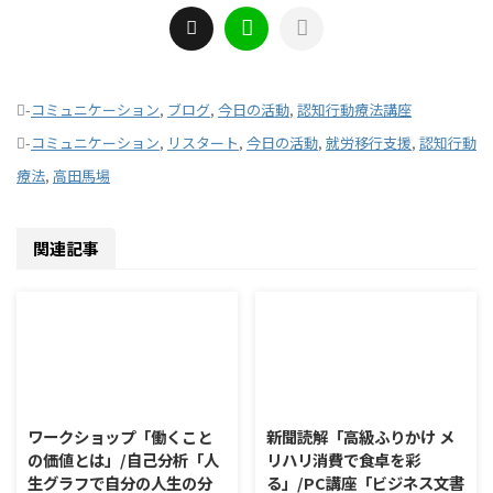
-
コミュニケーション
,
ブログ
,
今日の活動
,
認知行動療法講座
-
コミュニケーション
,
リスタート
,
今日の活動
,
就労移行支援
,
認知行動
療法
,
高田馬場
関連記事
2026/8/7
2026/8/6
ワークショップ「働くこと
新聞読解「高級ふりかけ メ
の価値とは」/自己分析「人
リハリ消費で食卓を彩
生グラフで自分の人生の分
る」/PC講座「ビジネス文書