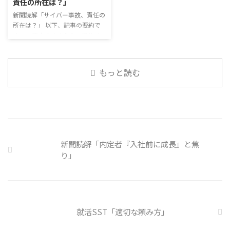
責任の所在は？」
でも外さない子ども達が不思議だ
関係を築いていくことで、働きや
が何か理由があるのだと思う 定
新聞読解「サイバー事故、責任の
すい環境を整えていくことができ
着した習慣を変えるのは難しいの
所在は？」 以下、記事の要約で
るのです。 今回のテーマは「気
で、子ども達のマスク着用も同じ
す。 仕事中の小さなミスでサイ
になっているニュース」です。 最
なのかも 同居中の高齢者のため
バー事故が起きるケースは少なく
近の気になっているニュースにつ
の感染予防等、ご本人の理由 ...
ない。 調査によると約半数の国
いて発表して頂きました。 色々
内企業で事故が起きた際、従業員
なニュースについて興味を持って
もっと読む
側に懲戒処分を行っている。 利
いると雑談しやすいですよね ...
用者さんの意見 サイバー事故は
手口も巧妙化しており、判断が難
しい。個人に責任を負わせるのは
理不尽 サイバーセキュリティ専
門の社員を雇う、講習を行う等、
企業側での対策は必須 報告経路
新聞読解「内定者『入社前に成長』と焦
や対処法を予め社内に周知してお
り」
く必要がある 偶然、抱えている
トラブル案件 ...
就活SST「適切な頼み方」