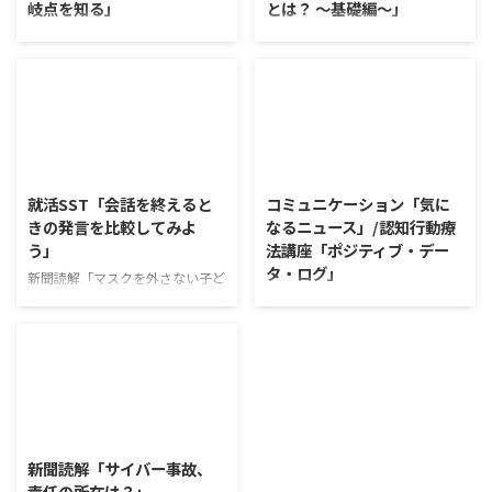
岐点を知る」
とは？ ～基礎編～」
ワークショップ「働くことの価値
新聞読解「高級ふりかけ メリハ
とは」 ワークショップは、意見
リ消費で食卓を彩る」 以下、記
に対して質問をすることにクロー
事の要約です。 白いご飯に味わ
ズアップした訓練になっていま
いを添える、ふりかけがブーム
す。 発表者の発表に対して他の
だ。 物価高の折、手ごろな値段
利用者さんが質問をし、それに回
で食の充実につながると支持を集
2026/8/5
2026/8/4
答していくことで、意見を作ると
めている。 利用者さんの意見 神
きに欠けていた視点を見つけた
戸牛のふりかけを買ったことがあ
就活SST「会話を終えると
コミュニケーション「気に
り、改善点を見つけていくことが
り、味がとても上品で驚いた ふ
きの発言を比較してみよ
なるニュース」/認知行動療
できます。 また、質問を考えな
りかけのコスパや手軽さはメリッ
う」
法講座「ポジティブ・デー
がら他の人の発表を聴くこと自体
トだが栄養面が気になる 納豆や
タ・ログ」
も、話を聞くことや疑問点を確認
たまごは値段的にふりかけと変わ
新聞読解「マスクを外さない子ど
することの練習になりますよ。
らず栄養も取れるのでは ふりか
もたち」 以下、記事の要約で
コミュニケーション「気になるニ
今回のテーマは「働くことの価値
けのように小さな喜びを得て、精
す。 新型コロナウイルスの騒動
ュース」 火曜日のコミュニケー
とは」です。 働くことの価値と
神的なケアをすることも重要 支
が収束してから3年以上経った
ションプログラムでは、主として
はなんなのでしょうか。 もちろ
出を減らすも ...
が、外出時や学校生活で今なおマ
「雑談」にフォーカスした練習を
ん、お金を稼ぐことも重要な働く
スクを着けたまま過ごす子どもが
行っています。 働いていく中で必
こと ...
少なくない。 心身の発育やコミ
要なコミュニケーション能力は、
2026/8/3
ュニケーションに影響はないのだ
必ずしも業務上の会話だけという
ろうか。 利用者さんの意見 マス
わけではありません。 雑談によ
新聞読解「サイバー事故、
クは暑くて蒸れるから苦手。それ
ってお互いのことを知っていき、
責任の所在は？」