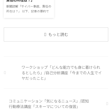
でも外さない子ども達が不思議だ
関係を築いていくことで、働きや
が何か理由があるのだと思う 定
新聞読解「サイバー事故、責任の
すい環境を整えていくことができ
着した習慣を変えるのは難しいの
所在は？」 以下、記事の要約で
るのです。 今回のテーマは「気
で、子ども達のマスク着用も同じ
す。 仕事中の小さなミスでサイ
になっているニュース」です。 最
なのかも 同居中の高齢者のため
バー事故が起きるケースは少なく
近の気になっているニュースにつ
の感染予防等、ご本人の理由 ...
ない。 調査によると約半数の国
いて発表して頂きました。 色々
内企業で事故が起きた際、従業員
なニュースについて興味を持って
もっと読む
側に懲戒処分を行っている。 利
いると雑談しやすいですよね ...
用者さんの意見 サイバー事故は
手口も巧妙化しており、判断が難
しい。個人に責任を負わせるのは
理不尽 サイバーセキュリティ専
門の社員を雇う、講習を行う等、
企業側での対策は必須 報告経路
ワークショップ「どんな能力でも身に着けられ
や対処法を予め社内に周知してお
るとしたら」/自己分析講座「今までの人生でイ
く必要がある 偶然、抱えている
ヤだったこと」
トラブル案件 ...
コミュニケーション「気になるニュース」/認知
行動療法講座「スキーマについての復習」