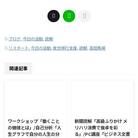
-
ブログ
,
今日の活動
,
読解
-
リスタート
,
今日の活動
,
就労移行支援
,
読解
,
高田馬場
関連記事
2026/8/7
2026/8/6
ワークショップ「働くこと
新聞読解「高級ふりかけ メ
の価値とは」/自己分析「人
リハリ消費で食卓を彩
生グラフで自分の人生の分
る」/PC講座「ビジネス文書