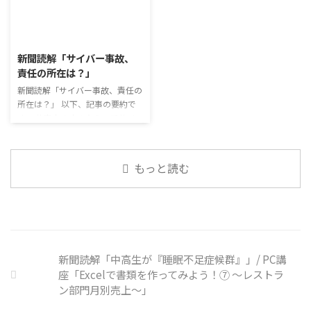
ん、お金を稼ぐことも重要な働く
スクを着けたまま過ごす子どもが
行っています。 働いていく中で必
こと ...
少なくない。 心身の発育やコミ
要なコミュニケーション能力は、
2026/8/3
ュニケーションに影響はないのだ
必ずしも業務上の会話だけという
ろうか。 利用者さんの意見 マス
わけではありません。 雑談によ
新聞読解「サイバー事故、
クは暑くて蒸れるから苦手。それ
ってお互いのことを知っていき、
責任の所在は？」
でも外さない子ども達が不思議だ
関係を築いていくことで、働きや
が何か理由があるのだと思う 定
新聞読解「サイバー事故、責任の
すい環境を整えていくことができ
着した習慣を変えるのは難しいの
所在は？」 以下、記事の要約で
るのです。 今回のテーマは「気
で、子ども達のマスク着用も同じ
す。 仕事中の小さなミスでサイ
になっているニュース」です。 最
なのかも 同居中の高齢者のため
バー事故が起きるケースは少なく
近の気になっているニュースにつ
の感染予防等、ご本人の理由 ...
ない。 調査によると約半数の国
いて発表して頂きました。 色々
内企業で事故が起きた際、従業員
なニュースについて興味を持って
もっと読む
側に懲戒処分を行っている。 利
いると雑談しやすいですよね ...
用者さんの意見 サイバー事故は
手口も巧妙化しており、判断が難
しい。個人に責任を負わせるのは
理不尽 サイバーセキュリティ専
門の社員を雇う、講習を行う等、
企業側での対策は必須 報告経路
新聞読解「中高生が『睡眠不足症候群』」/ PC講
や対処法を予め社内に周知してお
座「Excelで書類を作ってみよう！⑦ ～レストラ
く必要がある 偶然、抱えている
ン部門月別売上～」
トラブル案件 ...