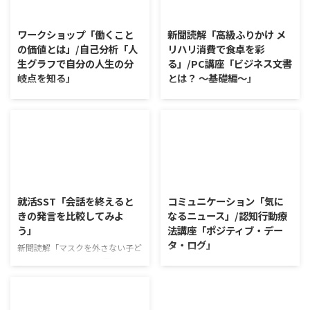
2026/8/7
2026/8/6
ワークショップ「働くこと
新聞読解「高級ふりかけ メ
の価値とは」/自己分析「人
リハリ消費で食卓を彩
生グラフで自分の人生の分
る」/PC講座「ビジネス文書
岐点を知る」
とは？ ～基礎編～」
ワークショップ「働くことの価値
新聞読解「高級ふりかけ メリハ
とは」 ワークショップは、意見
リ消費で食卓を彩る」 以下、記
に対して質問をすることにクロー
事の要約です。 白いご飯に味わ
ズアップした訓練になっていま
いを添える、ふりかけがブーム
す。 発表者の発表に対して他の
だ。 物価高の折、手ごろな値段
利用者さんが質問をし、それに回
で食の充実につながると支持を集
2026/8/5
2026/8/4
答していくことで、意見を作ると
めている。 利用者さんの意見 神
きに欠けていた視点を見つけた
戸牛のふりかけを買ったことがあ
就活SST「会話を終えると
コミュニケーション「気に
り、改善点を見つけていくことが
り、味がとても上品で驚いた ふ
きの発言を比較してみよ
なるニュース」/認知行動療
できます。 また、質問を考えな
りかけのコスパや手軽さはメリッ
う」
法講座「ポジティブ・デー
がら他の人の発表を聴くこと自体
トだが栄養面が気になる 納豆や
タ・ログ」
も、話を聞くことや疑問点を確認
たまごは値段的にふりかけと変わ
新聞読解「マスクを外さない子ど
することの練習になりますよ。
らず栄養も取れるのでは ふりか
もたち」 以下、記事の要約で
コミュニケーション「気になるニ
今回のテーマは「働くことの価値
けのように小さな喜びを得て、精
す。 新型コロナウイルスの騒動
ュース」 火曜日のコミュニケー
とは」です。 働くことの価値と
神的なケアをすることも重要 支
が収束してから3年以上経った
ションプログラムでは、主として
はなんなのでしょうか。 もちろ
出を減らすも ...
が、外出時や学校生活で今なおマ
「雑談」にフォーカスした練習を