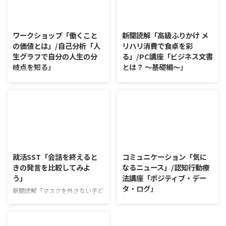
2026/8/7
2026/8/6
ワークショップ「働くこと
新聞読解「高級ふりかけ メ
の価値とは」/自己分析「人
リハリ消費で食卓を彩
生グラフで自分の人生の分
る」/PC講座「ビジネス文書
岐点を知る」
とは？ ～基礎編～」
ワークショップ「働くことの価値
新聞読解「高級ふりかけ メリハ
とは」 ワークショップは、意見
リ消費で食卓を彩る」 以下、記
に対して質問をすることにクロー
事の要約です。 白いご飯に味わ
ズアップした訓練になっていま
いを添える、ふりかけがブーム
す。 発表者の発表に対して他の
だ。 物価高の折、手ごろな値段
利用者さんが質問をし、それに回
で食の充実につながると支持を集
2026/8/5
2026/8/4
答していくことで、意見を作ると
めている。 利用者さんの意見 神
きに欠けていた視点を見つけた
戸牛のふりかけを買ったことがあ
就活SST「会話を終えると
コミュニケーション「気に
り、改善点を見つけていくことが
り、味がとても上品で驚いた ふ
きの発言を比較してみよ
なるニュース」/認知行動療
できます。 また、質問を考えな
りかけのコスパや手軽さはメリッ
う」
法講座「ポジティブ・デー
がら他の人の発表を聴くこと自体
トだが栄養面が気になる 納豆や
タ・ログ」
も、話を聞くことや疑問点を確認
たまごは値段的にふりかけと変わ
新聞読解「マスクを外さない子ど
することの練習になりますよ。
らず栄養も取れるのでは ふりか
もたち」 以下、記事の要約で
コミュニケーション「気になるニ
今回のテーマは「働くことの価値
けのように小さな喜びを得て、精
す。 新型コロナウイルスの騒動
ュース」 火曜日のコミュニケー
とは」です。 働くことの価値と
神的なケアをすることも重要 支
が収束してから3年以上経った
ションプログラムでは、主として