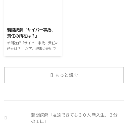
はなんなのでしょうか。 もちろ
出を減らすも ...
が、外出時や学校生活で今なおマ
「雑談」にフォーカスした練習を
ん、お金を稼ぐことも重要な働く
スクを着けたまま過ごす子どもが
行っています。 働いていく中で必
こと ...
少なくない。 心身の発育やコミ
要なコミュニケーション能力は、
2026/8/3
ュニケーションに影響はないのだ
必ずしも業務上の会話だけという
ろうか。 利用者さんの意見 マス
わけではありません。 雑談によ
新聞読解「サイバー事故、
クは暑くて蒸れるから苦手。それ
ってお互いのことを知っていき、
責任の所在は？」
でも外さない子ども達が不思議だ
関係を築いていくことで、働きや
が何か理由があるのだと思う 定
新聞読解「サイバー事故、責任の
すい環境を整えていくことができ
着した習慣を変えるのは難しいの
所在は？」 以下、記事の要約で
るのです。 今回のテーマは「気
で、子ども達のマスク着用も同じ
す。 仕事中の小さなミスでサイ
になっているニュース」です。 最
なのかも 同居中の高齢者のため
バー事故が起きるケースは少なく
近の気になっているニュースにつ
の感染予防等、ご本人の理由 ...
ない。 調査によると約半数の国
いて発表して頂きました。 色々
内企業で事故が起きた際、従業員
なニュースについて興味を持って
もっと読む
側に懲戒処分を行っている。 利
いると雑談しやすいですよね ...
用者さんの意見 サイバー事故は
手口も巧妙化しており、判断が難
しい。個人に責任を負わせるのは
理不尽 サイバーセキュリティ専
門の社員を雇う、講習を行う等、
企業側での対策は必須 報告経路
新聞読解「友達できても３０人 新入生、３分
や対処法を予め社内に周知してお
の１に」
く必要がある 偶然、抱えている