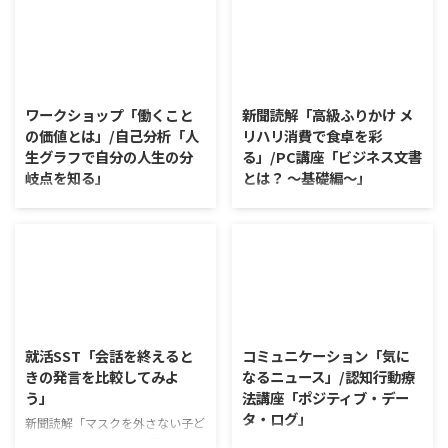
2026/8/7
2026/8/6
ワークショップ「働くこと
新聞読解「高級ふりかけ メ
の価値とは」/自己分析「人
リハリ消費で食卓を彩
生グラフで自分の人生の分
る」/PC講座「ビジネス文書
岐点を知る」
とは？ ～基礎編～」
ワークショップ「働くことの価値
新聞読解「高級ふりかけ メリハ
とは」 ワークショップは、意見
リ消費で食卓を彩る」 以下、記
に対して質問をすることにクロー
事の要約です。 白いご飯に味わ
ズアップした訓練になっていま
いを添える、ふりかけがブーム
す。 発表者の発表に対して他の
だ。 物価高の折、手ごろな値段
利用者さんが質問をし、それに回
で食の充実につながると支持を集
2026/8/5
2026/8/4
答していくことで、意見を作ると
めている。 利用者さんの意見 神
きに欠けていた視点を見つけた
戸牛のふりかけを買ったことがあ
就活SST「会話を終えると
コミュニケーション「気に
り、改善点を見つけていくことが
り、味がとても上品で驚いた ふ
きの発言を比較してみよ
なるニュース」/認知行動療
できます。 また、質問を考えな
りかけのコスパや手軽さはメリッ
う」
法講座「ポジティブ・デー
がら他の人の発表を聴くこと自体
トだが栄養面が気になる 納豆や
タ・ログ」
も、話を聞くことや疑問点を確認
たまごは値段的にふりかけと変わ
新聞読解「マスクを外さない子ど
することの練習になりますよ。
らず栄養も取れるのでは ふりか
もたち」 以下、記事の要約で
コミュニケーション「気になるニ