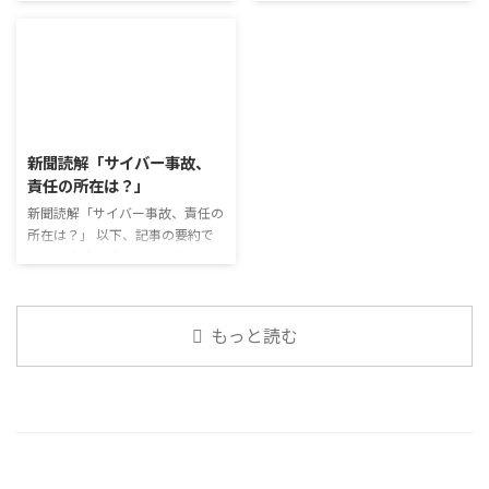
今回のテーマは「働くことの価値
けのように小さな喜びを得て、精
す。 新型コロナウイルスの騒動
ュース」 火曜日のコミュニケー
とは」です。 働くことの価値と
神的なケアをすることも重要 支
が収束してから3年以上経った
ションプログラムでは、主として
はなんなのでしょうか。 もちろ
出を減らすも ...
が、外出時や学校生活で今なおマ
「雑談」にフォーカスした練習を
ん、お金を稼ぐことも重要な働く
スクを着けたまま過ごす子どもが
行っています。 働いていく中で必
こと ...
少なくない。 心身の発育やコミ
要なコミュニケーション能力は、
2026/8/3
ュニケーションに影響はないのだ
必ずしも業務上の会話だけという
ろうか。 利用者さんの意見 マス
わけではありません。 雑談によ
新聞読解「サイバー事故、
クは暑くて蒸れるから苦手。それ
ってお互いのことを知っていき、
責任の所在は？」
でも外さない子ども達が不思議だ
関係を築いていくことで、働きや
が何か理由があるのだと思う 定
新聞読解「サイバー事故、責任の
すい環境を整えていくことができ
着した習慣を変えるのは難しいの
所在は？」 以下、記事の要約で
るのです。 今回のテーマは「気
で、子ども達のマスク着用も同じ
す。 仕事中の小さなミスでサイ
になっているニュース」です。 最
なのかも 同居中の高齢者のため
バー事故が起きるケースは少なく
近の気になっているニュースにつ
の感染予防等、ご本人の理由 ...
ない。 調査によると約半数の国
いて発表して頂きました。 色々
内企業で事故が起きた際、従業員
なニュースについて興味を持って
もっと読む
側に懲戒処分を行っている。 利
いると雑談しやすいですよね ...
用者さんの意見 サイバー事故は
手口も巧妙化しており、判断が難
しい。個人に責任を負わせるのは
理不尽 サイバーセキュリティ専
門の社員を雇う、講習を行う等、
企業側での対策は必須 報告経路