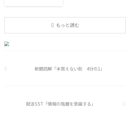
になっているニュース」です。 最
になっているニュース」です。 最
コミュニケーション「気になるニ
近の気になっているニュースにつ
近の気になっているニュースにつ
ュース」 火曜日のコミュニケー
いて発表して頂きました。 色々
いて発表して頂きました。 色々
ションプログラムでは、主として
なニュースについて興味を持って
なニュースについて興味を持って
「雑談」にフォーカスした練習を
もっと読む
いると雑談しやすいですよね ...
いると雑談しやすいですよね ...
行っています。 働いていく中で必
要なコミュニケーション能力は、
必ずしも業務上の会話だけという
わけではありません。 雑談によ
ってお互いのことを知っていき、
関係を築いていくことで、働きや
すい環境を整えていくことができ
新聞読解「本買えない街 4分の1」
るのです。 今回のテーマは「気
になっているニュース」です。 最
近の気になっているニュースにつ
いて発表して頂きました。 色々
なニュースについて興味を持って
いると雑談しやすいですよね ...
就活SST「情報の階層を意識する」