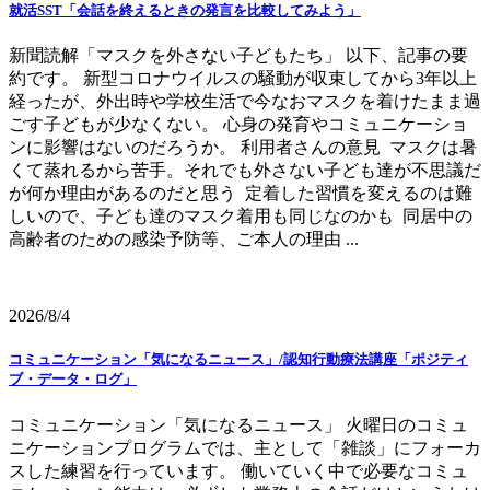
就活SST「会話を終えるときの発言を比較してみよう」
新聞読解「マスクを外さない子どもたち」 以下、記事の要
約です。 新型コロナウイルスの騒動が収束してから3年以上
経ったが、外出時や学校生活で今なおマスクを着けたまま過
ごす子どもが少なくない。 心身の発育やコミュニケーショ
ンに影響はないのだろうか。 利用者さんの意見 マスクは暑
くて蒸れるから苦手。それでも外さない子ども達が不思議だ
が何か理由があるのだと思う 定着した習慣を変えるのは難
しいので、子ども達のマスク着用も同じなのかも 同居中の
高齢者のための感染予防等、ご本人の理由 ...
2026/8/4
コミュニケーション「気になるニュース」/認知行動療法講座「ポジティ
ブ・データ・ログ」
コミュニケーション「気になるニュース」 火曜日のコミュ
ニケーションプログラムでは、主として「雑談」にフォーカ
スした練習を行っています。 働いていく中で必要なコミュ