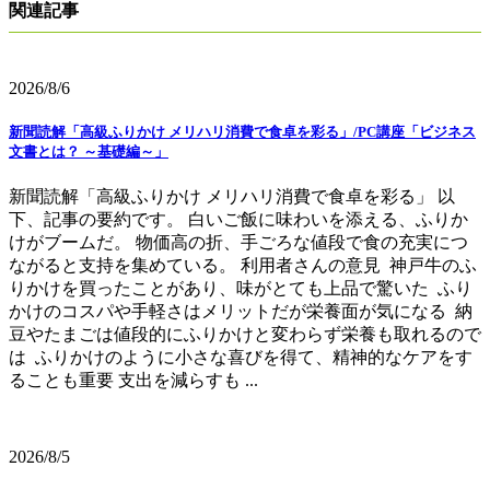
関連記事
2026/8/6
新聞読解「高級ふりかけ メリハリ消費で食卓を彩る」/PC講座「ビジネス
文書とは？ ～基礎編～」
新聞読解「高級ふりかけ メリハリ消費で食卓を彩る」 以
下、記事の要約です。 白いご飯に味わいを添える、ふりか
けがブームだ。 物価高の折、手ごろな値段で食の充実につ
ながると支持を集めている。 利用者さんの意見 神戸牛のふ
りかけを買ったことがあり、味がとても上品で驚いた ふり
かけのコスパや手軽さはメリットだが栄養面が気になる 納
豆やたまごは値段的にふりかけと変わらず栄養も取れるので
は ふりかけのように小さな喜びを得て、精神的なケアをす
ることも重要 支出を減らすも ...
2026/8/5