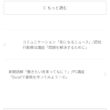
内企業で事故が起きた際、従業員
なニュースについて興味を持って
もっと読む
側に懲戒処分を行っている。 利
いると雑談しやすいですよね ...
用者さんの意見 サイバー事故は
手口も巧妙化しており、判断が難
しい。個人に責任を負わせるのは
理不尽 サイバーセキュリティ専
門の社員を雇う、講習を行う等、
企業側での対策は必須 報告経路
コミュニケーション「気になるニュース」/認知
や対処法を予め社内に周知してお
行動療法講座「問題を解決するために」
く必要がある 偶然、抱えている
トラブル案件 ...
新聞読解「働きたい改革ってなに？」/PC講座
「Excelで書類を作ってみよう！④」