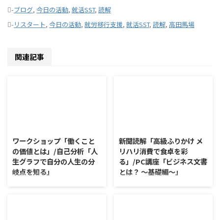
-
ブログ
,
今日の活動
,
就活SST
,
読解
-
リスタート
,
今日の活動
,
就労移行支援
,
就活SST
,
読解
,
高田馬場
関連記事
2026/8/7
2026/8/6
ワークショップ「働くこと
新聞読解「高級ふりかけ メ
の価値とは」/自己分析「人
リハリ消費で食卓を彩
生グラフで自分の人生の分
る」/PC講座「ビジネス文書
岐点を知る」
とは？ ～基礎編～」
ワークショップ「働くことの価値
新聞読解「高級ふりかけ メリハ
とは」 ワークショップは、意見
リ消費で食卓を彩る」 以下、記
に対して質問をすることにクロー
事の要約です。 白いご飯に味わ
ズアップした訓練になっていま
いを添える、ふりかけがブーム