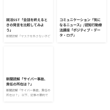
す。 発表者の発表に対して他の
だ。 物価高の折、手ごろな値段
利用者さんが質問をし、それに回
で食の充実につながると支持を集
2026/8/5
2026/8/4
答していくことで、意見を作ると
めている。 利用者さんの意見 神
きに欠けていた視点を見つけた
戸牛のふりかけを買ったことがあ
就活SST「会話を終えると
コミュニケーション「気に
り、改善点を見つけていくことが
り、味がとても上品で驚いた ふ
きの発言を比較してみよ
なるニュース」/認知行動療
できます。 また、質問を考えな
りかけのコスパや手軽さはメリッ
う」
法講座「ポジティブ・デー
がら他の人の発表を聴くこと自体
トだが栄養面が気になる 納豆や
タ・ログ」
も、話を聞くことや疑問点を確認
たまごは値段的にふりかけと変わ
新聞読解「マスクを外さない子ど
することの練習になりますよ。
らず栄養も取れるのでは ふりか
もたち」 以下、記事の要約で
コミュニケーション「気になるニ
今回のテーマは「働くことの価値
けのように小さな喜びを得て、精
す。 新型コロナウイルスの騒動
ュース」 火曜日のコミュニケー
とは」です。 働くことの価値と
神的なケアをすることも重要 支
が収束してから3年以上経った
ションプログラムでは、主として
はなんなのでしょうか。 もちろ
出を減らすも ...
が、外出時や学校生活で今なおマ
「雑談」にフォーカスした練習を
ん、お金を稼ぐことも重要な働く
スクを着けたまま過ごす子どもが
行っています。 働いていく中で必
こと ...
少なくない。 心身の発育やコミ
要なコミュニケーション能力は、
2026/8/3
ュニケーションに影響はないのだ
必ずしも業務上の会話だけという
ろうか。 利用者さんの意見 マス
わけではありません。 雑談によ
新聞読解「サイバー事故、
クは暑くて蒸れるから苦手。それ
ってお互いのことを知っていき、
責任の所在は？」
でも外さない子ども達が不思議だ
関係を築いていくことで、働きや
が何か理由があるのだと思う 定
新聞読解「サイバー事故、責任の
すい環境を整えていくことができ
着した習慣を変えるのは難しいの
所在は？」 以下、記事の要約で
るのです。 今回のテーマは「気
で、子ども達のマスク着用も同じ
す。 仕事中の小さなミスでサイ
になっているニュース」です。 最
なのかも 同居中の高齢者のため
バー事故が起きるケースは少なく
近の気になっているニュースにつ
の感染予防等、ご本人の理由 ...
ない。 調査によると約半数の国
いて発表して頂きました。 色々