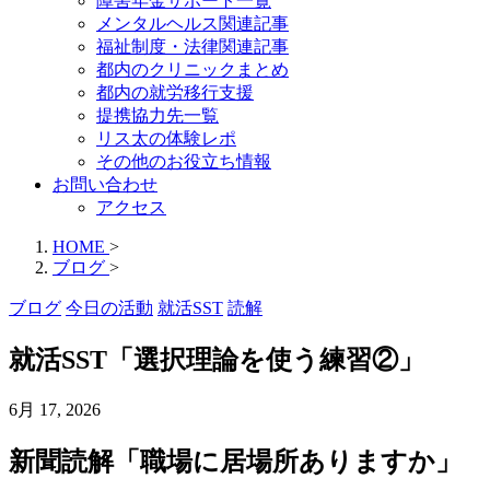
障害年金サポート一覧
メンタルヘルス関連記事
福祉制度・法律関連記事
都内のクリニックまとめ
都内の就労移行支援
提携協力先一覧
リス太の体験レポ
その他のお役立ち情報
お問い合わせ
アクセス
HOME
>
ブログ
>
ブログ
今日の活動
就活SST
読解
就活SST「選択理論を使う練習②」
6月 17, 2026
新聞読解「職場に居場所ありますか」