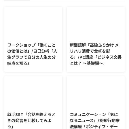
2026/8/7
2026/8/6
ワークショップ「働くこと
新聞読解「高級ふりかけ メ
の価値とは」/自己分析「人
リハリ消費で食卓を彩
生グラフで自分の人生の分
る」/PC講座「ビジネス文書
岐点を知る」
とは？ ～基礎編～」
ワークショップ「働くことの価値
新聞読解「高級ふりかけ メリハ
とは」 ワークショップは、意見
リ消費で食卓を彩る」 以下、記
に対して質問をすることにクロー
事の要約です。 白いご飯に味わ
ズアップした訓練になっていま
いを添える、ふりかけがブーム
す。 発表者の発表に対して他の
だ。 物価高の折、手ごろな値段
利用者さんが質問をし、それに回
で食の充実につながると支持を集
2026/8/5
2026/8/4
答していくことで、意見を作ると
めている。 利用者さんの意見 神
きに欠けていた視点を見つけた
戸牛のふりかけを買ったことがあ
就活SST「会話を終えると
コミュニケーション「気に
り、改善点を見つけていくことが
り、味がとても上品で驚いた ふ
きの発言を比較してみよ
なるニュース」/認知行動療
できます。 また、質問を考えな
りかけのコスパや手軽さはメリッ
う」
法講座「ポジティブ・デー
がら他の人の発表を聴くこと自体
トだが栄養面が気になる 納豆や