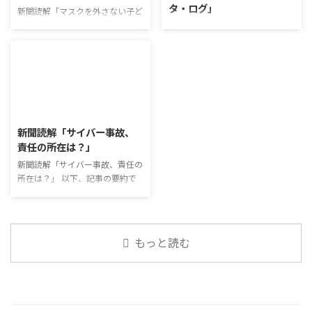
タ・ログ」
も、話を聞くことや疑問点を確認
たまごは値段的にふりかけと変わ
新聞読解「マスクを外さない子ど
することの練習になりますよ。
らず栄養も取れるのでは ふりか
もたち」 以下、記事の要約で
コミュニケーション「気になるニ
今回のテーマは「働くことの価値
けのように小さな喜びを得て、精
す。 新型コロナウイルスの騒動
ュース」 火曜日のコミュニケー
とは」です。 働くことの価値と
神的なケアをすることも重要 支
が収束してから3年以上経った
ションプログラムでは、主として
はなんなのでしょうか。 もちろ
出を減らすも ...
が、外出時や学校生活で今なおマ
「雑談」にフォーカスした練習を
ん、お金を稼ぐことも重要な働く
スクを着けたまま過ごす子どもが
行っています。 働いていく中で必
こと ...
少なくない。 心身の発育やコミ
要なコミュニケーション能力は、
2026/8/3
ュニケーションに影響はないのだ
必ずしも業務上の会話だけという
ろうか。 利用者さんの意見 マス
わけではありません。 雑談によ
新聞読解「サイバー事故、
クは暑くて蒸れるから苦手。それ
ってお互いのことを知っていき、
責任の所在は？」
でも外さない子ども達が不思議だ
関係を築いていくことで、働きや
が何か理由があるのだと思う 定
新聞読解「サイバー事故、責任の
すい環境を整えていくことができ
着した習慣を変えるのは難しいの
所在は？」 以下、記事の要約で
るのです。 今回のテーマは「気
で、子ども達のマスク着用も同じ
す。 仕事中の小さなミスでサイ
になっているニュース」です。 最
なのかも 同居中の高齢者のため
バー事故が起きるケースは少なく
近の気になっているニュースにつ
の感染予防等、ご本人の理由 ...
ない。 調査によると約半数の国
いて発表して頂きました。 色々
内企業で事故が起きた際、従業員
なニュースについて興味を持って
もっと読む
側に懲戒処分を行っている。 利
いると雑談しやすいですよね ...
用者さんの意見 サイバー事故は
手口も巧妙化しており、判断が難
しい。個人に責任を負わせるのは
理不尽 サイバーセキュリティ専