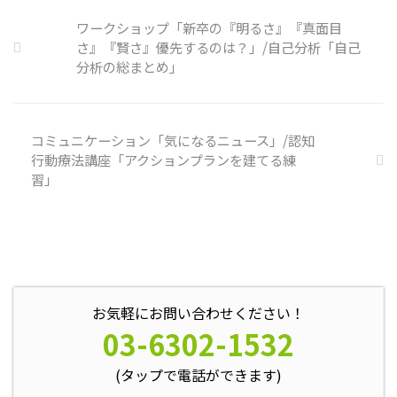
門の社員を雇う、講習を行う等、
企業側での対策は必須 報告経路
ワークショップ「新卒の『明るさ』『真面目
や対処法を予め社内に周知してお
さ』『賢さ』優先するのは？」/自己分析「自己
く必要がある 偶然、抱えている
分析の総まとめ」
トラブル案件 ...
コミュニケーション「気になるニュース」/認知
行動療法講座「アクションプランを建てる練
習」
お気軽にお問い合わせください！
03-6302-1532
(タップで電話ができます)