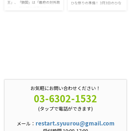
王」、「鎖国」は「幕府の対外政
ひな祭りの準備！ 3月3日のひな
策」。 新学習指導要領案では、
祭りが近づいて来ましたね！ 就
重要な歴史用語が最近の研究成果
労移行支援リスタート高田馬場で
を反映して変更されるそうです。
は、1日前の3月2日のレクリエー
理科なども、自然災害の頻発や社
ションの時間を使ってひな祭りイ
会情勢の変化を踏まえた内容が盛
ベントを行う予定です。 そこで
り込まれました。 社会科では歴
今回は、利用者さん主導の元、有
史研究の進展に合わせ、小中学校
志によって準備を進めてもらって
で計7つの用語の表記を変える事
います！ 今日は、プログラムの
になりました。 「聖徳太子」は
代わりにこちらの準備を進めまし
小学校で「聖徳太子」、中学校は
た。 模造紙を広げて、何やら描
「厩戸王」というように変更にな
いている様子 色々な利用者さん
ります。 小学校では人物に親し
が参加してくれています！ 色塗
み、中学校では史実を重視する観
りが始まりました。どんなものが
点から表記を入れ替えています ...
できるんでしょう？ 完成したも
お気軽にお問い合わせください！
のは当日のお楽しみです！ 毎 ...
03-6302-1532
(タップで電話ができます)
restart.syuurou@gmail.com
メール：
受付時間 10:00-17:00