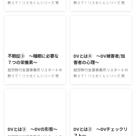
教えて！リス太くんシリーズ 第
教えて！リス太くんシリーズ 第
131回 教えて！リス太くん 睡眠
130回 教えて！リス太くん 昨日
と関連している栄養素について話
紹介した7つの栄養素の他にも、
してきたけど、 食べ物だけじゃ
トリプトファンやGABAと呼ばれ
なくて、飲み物にも睡眠と関係し
る成分は、睡眠と深い関わりがあ
ているものが色々あるんだよ ホ
るんだ。 トリプトファン イライ
ットミルク リラックスしている
ラや不安によって眠れない場合に
2025/7/2
2025/7/2
と、睡眠に入りやすくなります。
は、カルシウムや前回の記事にも
そこで、身体をリラックスさせる
出てきたマグネシウムの不足が原
不眠症③ ～睡眠に必要な
DVとは④ ～DV被害者/加
のに相応しいものが、「ホットミ
因として考えられますが、特に精
７つの栄養素～
害者の心理～
ルク」です。 リラックスした状
神的な不安によって寝付けないと
態をつくるためには身体を内から
いう場合には、「トリプトファ
就労移行支援事業所リスタートの
就労移行支援事業所リスタートの
温めるのが効果的です。 しか
ン」の不足が原因となっている可
教えて！リス太くんシリーズ 第
教えて！リス太くんシリーズ 第
し、ホットミルクを飲むなどして
能性があります。 メラトニン、セ
129回 教えて！リス太くん 夜、
128回 教えて！リス太くん 今日
一時的に体温が上がったとして
ロトニンといった睡眠ホルモンを
眠りたいのに中々寝付けないのっ
は、DVの被害者がどうして逃げ
も、その後すぐに下がり始めて ...
分泌するのに重要な役 ...
て辛いよね。 実は、上手く眠れ
られないのか、なんでDVの加害
ない理由の一つとして、栄養不足
者になってしまうのかについて見
があるんだ。 睡眠には栄養素が
て行くよ DV被害者に多い性格 DV
必要！ 不眠症の原因は様々なも
の被害者となってしまう人の性格
2025/7/2
2025/7/2
のが考えられますが、見落とされ
として、 世話好き 情が深い 忍耐
がちな原因として"栄養不足"を挙
強い 自己主張することが苦手 正
DVとは③ ～DVの形態～
DVとは② ～DVチェックリ
げることができます。 睡眠と関
義感が強い などを挙げることが
スト～