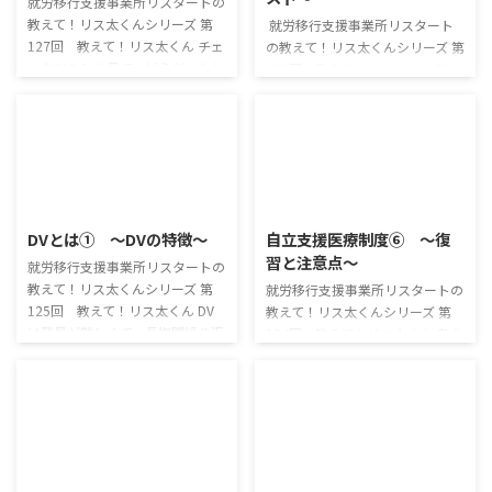
係の深い栄養素というものがあ
できます。 DV被害者の心理 DVを
就労移行支援事業所リスタートの
り、食生活の乱れによりそれらの
受け続けることによって、被害者
教えて！リス太くんシリーズ 第
就労移行支援事業所リスタート
栄養素が十分に摂取できていない
はいわばマインドコントロールさ
127回 教えて！リス太くん チェ
の教えて！リス太くんシリーズ 第
と、不眠症になってしまいます。
れたような状態になってしまいま
ックリストを見て、どうだったか
126回 教えて！リス太くん 昨
睡眠と関係の深い7つの栄養素 以
す。 「お前は馬鹿だ」などと罵
な？ 1つ目の記事にも書いたけ
日、DVの特徴について説明した
下の7種類の栄養素は、 ...
倒された ...
ど、DVというのは身体的な暴力
よね。 今日は、あなたがDVをし
のことだけじゃないんだ。 今回
ていないか、あるいは被害にあっ
は、DVに含まれるいろいろな行
ていないかを知るためのチェック
為を、形態ごとにまとめたよ 身
リストを用意したよ。 DVチェッ
体的暴力 一般にDVと聞いて初め
2025/7/2
2025/7/2
クリスト 今回は、沼崎一郎さん
に想像されるであろう、相手の体
の「なぜ男は暴力を選ぶのか―ド
DVとは① ～DVの特徴～
自立支援医療制度⑥ ～復
に直接危害を加える暴力です。
メスティック・バイオレンス理解
習と注意点～
夫婦や恋人同士であったとして
の初歩」より、女性用・男性用の
就労移行支援事業所リスタートの
も、これらの行為は処罰の対象と
チェックリストをそれぞれ引用さ
教えて！リス太くんシリーズ 第
就労移行支援事業所リスタートの
なります。 殴る 蹴る 小突く 物を
せていただきました。 セクシャ
125回 教えて！リス太くん DV
教えて！リス太くんシリーズ 第
投げつける つねる 熱湯をかける
ルマイノリティの方は、それぞれ
は発見が難しくて、長期間繰り返
124回 教えて！リス太くん 自立
首を絞める 階段 ...
の関係の中の役割に応じて選んで
されることで深刻なダメージにな
支援医療制度を覚えているかな？
ください。 ...
ることも少なくないんだ。 今日
今日は、申請に必要な書類につい
の記事では、このDVというもの
て、詳しく説明するよ。 自立支
がどういうものなのかまとめるよ
援医療ってなに？っていう人は、
DVとは DVとは、「ドメスティッ
前の記事も見てみてね！ 復習！
ク・バイオレンス」の略です。
2025/7/2
2025/7/2
自立支援医療制度とは？ 自立支
直訳すれば、「domestic（家庭
援医療制度とは、障害を持つ人の