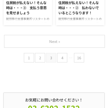
住民税が払えない！そんな
住民税が払えない！そんな
内）」「violence（暴力）」とな
医療費を軽減するための制度で
時は・・・③ 支払う意思
時は・・・② 払わないで
りますが、定義は少し曖昧で、夫
す。 精神障害を持つ人が対象の
を見せましょう
いるとこうなります！
から妻、妻から夫などの配偶者か
精神通院医療、身体障害を持つ人
らの暴力の他、親から子、子から
が対象の更正医療、未成年で身体
就労移行支援事業所リスタートの
就労移行支援事業所リスタートの
親、兄弟間などの家庭内で起こる
的な障害を持つ人が対象の育成医
教えて！リス太くんシリーズ 第
教えて！リス太くんシリーズ 第
暴力全 ...
療に分かれており、 長期通院が
123回 教えて！リス太くん 前
123回 教えて！リス太くん 前回
必要な障害者の医療負担を減 ...
回、住民税を支払わなかったとき
紹介した、住民税を支払わなかっ
にどうなるかをやったよね。 そ
たら起きる３つのことについて、
Next »
れじゃあ、支払いたくとも支払え
詳しく見て行こう！ １．延滞税
ないときにはどうすればいいんだ
納付期限までに住民税を支払えな
ろう？ まずは支払う意思をしっ
かったときの大きなデメリットの
1
2
3
4
…
16
かり見せましょう 税金の滞納を
一つが、この「延滞税」です。
そのままにしていくと、最終的に
原則として、納付期限を1日でも
は差し押さえられてしまうと前回
過ぎればその時点で利息として延
のブログに書きました。 しか
滞税が課されます。 延滞税の額
し、滞納していたとしても税金を
は、以下のように決定されます。
支払う意思があるということが確
納付期限の翌日から2ヵ月以内で
認できれば、差し押さえは免れる
あれば、年2.8% 納付期限の翌日
ケースが多いです。 住民税は税務
から2ヵ月以上が経つと、年9.1%
署ではなく役所の納税課などの ...
延滞税の割合 ...
お気軽にお問い合わせください！