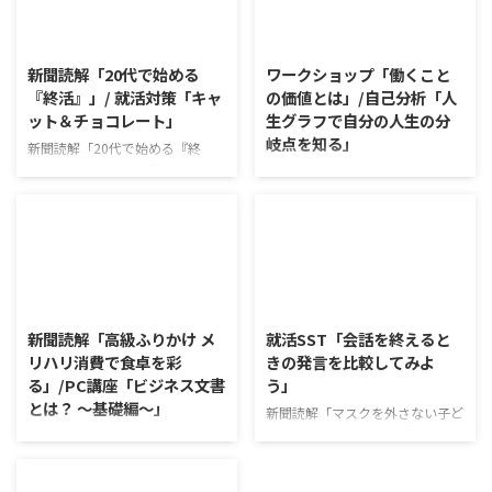
2026/8/10
2026/8/7
新聞読解「20代で始める
ワークショップ「働くこと
『終活』」/ 就活対策「キャ
の価値とは」/自己分析「人
ット＆チョコレート」
生グラフで自分の人生の分
岐点を知る」
新聞読解「20代で始める『終
活』」 以下、記事の要約です。
ワークショップ「働くことの価値
日本では年間160万人もの方が亡
とは」 ワークショップは、意見
くなっている。 家族と社会が大
に対して質問をすることにクロー
きく姿を変える中、死を巡る人々
ズアップした訓練になっていま
の考え方も変容しつつある。 20
す。 発表者の発表に対して他の
代から終活を始める人も現れ、ど
利用者さんが質問をし、それに回
2026/8/6
2026/8/5
う死ぬか個人が考えていく時代が
答していくことで、意見を作ると
到来した。 利用者さんの意見 予
きに欠けていた視点を見つけた
新聞読解「高級ふりかけ メ
就活SST「会話を終えると
め残しておいたメッセージを死後
り、改善点を見つけていくことが
リハリ消費で食卓を彩
きの発言を比較してみよ
送るサービス等が増えているよう
できます。 また、質問を考えな
る」/PC講座「ビジネス文書
う」
で驚いた 終活を通じて、生きて
がら他の人の発表を聴くこと自体
とは？ ～基礎編～」
いる時間を大切にしなければと改
も、話を聞くことや疑問点を確認
新聞読解「マスクを外さない子ど
めて思い直す 教育現場や普段の
することの練習になりますよ。
もたち」 以下、記事の要約で
新聞読解「高級ふりかけ メリハ
生活では死について触れる機会が
今回のテーマは「働くことの価値
す。 新型コロナウイルスの騒動
リ消費で食卓を彩る」 以下、記
少なく、終活も考え ...
とは」です。 働くことの価値と
が収束してから3年以上経った
事の要約です。 白いご飯に味わ