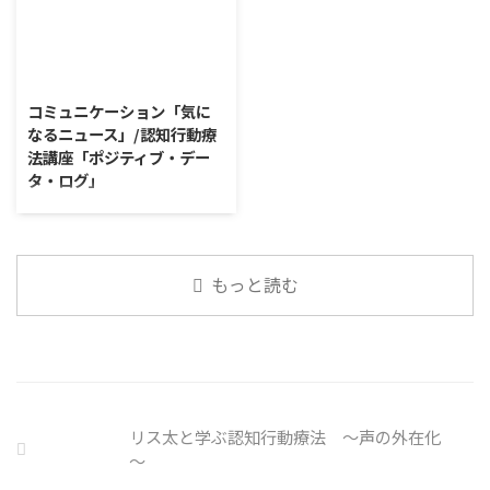
はなんなのでしょうか。 もちろ
が、外出時や学校生活で今なおマ
いを添える、ふりかけがブーム
ん、お金を稼ぐことも重要な働く
スクを着けたまま過ごす子どもが
だ。 物価高の折、手ごろな値段
こと ...
少なくない。 心身の発育やコミ
で食の充実につながると支持を集
2026/8/4
ュニケーションに影響はないのだ
めている。 利用者さんの意見 神
ろうか。 利用者さんの意見 マス
戸牛のふりかけを買ったことがあ
コミュニケーション「気に
クは暑くて蒸れるから苦手。それ
り、味がとても上品で驚いた ふ
なるニュース」/認知行動療
でも外さない子ども達が不思議だ
りかけのコスパや手軽さはメリッ
法講座「ポジティブ・デー
が何か理由があるのだと思う 定
トだが栄養面が気になる 納豆や
タ・ログ」
着した習慣を変えるのは難しいの
たまごは値段的にふりかけと変わ
で、子ども達のマスク着用も同じ
らず栄養も取れるのでは ふりか
コミュニケーション「気になるニ
なのかも 同居中の高齢者のため
けのように小さな喜びを得て、精
ュース」 火曜日のコミュニケー
の感染予防等、ご本人の理由 ...
神的なケアをすることも重要 支
ションプログラムでは、主として
出を減らすも ...
「雑談」にフォーカスした練習を
もっと読む
行っています。 働いていく中で必
要なコミュニケーション能力は、
必ずしも業務上の会話だけという
わけではありません。 雑談によ
ってお互いのことを知っていき、
関係を築いていくことで、働きや
すい環境を整えていくことができ
リス太と学ぶ認知行動療法 ～声の外在化
るのです。 今回のテーマは「気
～
になっているニュース」です。 最