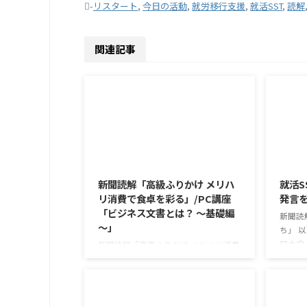
-
リスタート
,
今日の活動
,
就労移行支援
,
就活SST
,
読解
関連記事
2026/8/6
新聞読解「高級ふりかけ メリハ
就活S
リ消費で食卓を彩る」/PC講座
発言
「ビジネス文書とは？ ～基礎編
新聞読
～」
ち」 
ロナウ
新聞読解「高級ふりかけ メリハリ消費
年以上
で食卓を彩る」 以下、記事の要約で
今なお
す。 白いご飯に味わいを添える、ふり
もが少
かけがブームだ。 物価高の折、手ごろ
ニケー
な値段で食の充実につながると支持を