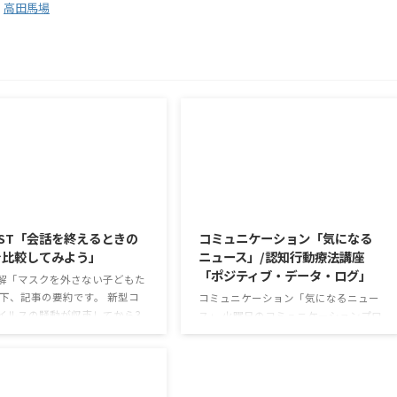
,
高田馬場
2026/8/5
2026/8/4
ST「会話を終えるときの
コミュニケーション「気になる
を比較してみよう」
ニュース」/認知行動療法講座
「ポジティブ・データ・ログ」
解「マスクを外さない子どもた
以下、記事の要約です。 新型コ
コミュニケーション「気になるニュー
イルスの騒動が収束してから3
ス」 火曜日のコミュニケーションプロ
経ったが、外出時や学校生活で
グラムでは、主として「雑談」にフォ
マスクを着けたまま過ごす子ど
ーカスした練習を行っています。 働い
なくない。 心身の発育やコミュ
ていく中で必要なコミュニケーション
ションに影響はないのだろう
能力は、必ずしも業務上の会話だけと