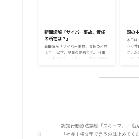
か。 
集めている。 利用者さんの意見 神戸
て蒸れ
牛のふりかけを買ったことがあり、味
子ども
がとても上品で驚いた ふりかけのコ
2026/8/3
のだと
スパや手軽さはメリットだが栄養面が
は難し
気になる 納豆やたまごは値段的にふ
新聞読解「サイバー事故、責任
頭の
も同じ
りかけと変わらず栄養も取れるのでは
の所在は？」
めの感染
本日は
ふりかけのように小さな喜びを得て、
トの休
精神的なケアをすることも重要 支出を
新聞読解「サイバー事故、責任の所在
グラム
減らすも ...
は？」 以下、記事の要約です。 仕事
から、
中の小さなミスでサイバー事故が起き
ます。
るケースは少なくない。 調査によると
思考と
約半数の国内企業で事故が起きた際、
ための
従業員側に懲戒処分を行っている。 利
様々な
用者さんの意見 サイバー事故は手口
頭の中
も巧妙化しており、判断が難しい。個
そのよ
人に責任を負わせるのは理不尽 サイ
多くの
バーセキュリティ専門の社員を雇う、
分の頭
講習を行う等、企業側での対策は必須
し、自
報告経路や対処法を予め社内に周知し
ましょ
ておく必要がある 偶然、抱えている
認知行動療法講座「スキーマ」／ 就
を探す 
トラブル案件 ...
「社長！横文字で言うのは止めてく