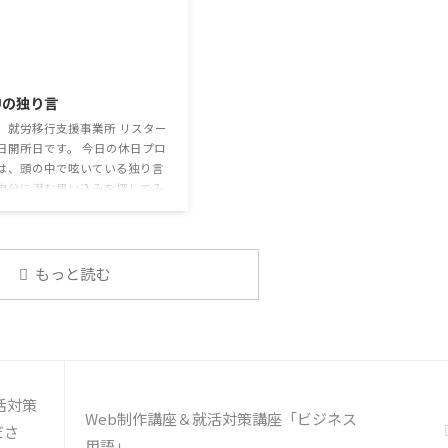
利用者さんの意見 マスクは暑く
いうわけではありません。 雑談によっ
るから苦手。それでも外さない
てお互いのことを知っていき、関係を
達が不思議だが何か理由がある
築いていくことで、働きやすい環境を
2026/7/29
思う 定着した習慣を変えるの
整えていくことができるのです。 今回
いので、子ども達のマスク着用
のテーマは「気になっているニュー
中の独り言
なのかも 同居中の高齢者のた
ス」です。 最近の気になっているニュ
予防等、ご本人の理由 ...
ースについて発表して頂きました。
、就労移行支援事業所 リスター
色々なニュースについて興味を持って
日開所日です。 今日の休日プロ
いると雑談しやすいですよね ...
は、頭の中で呟いている独り言
自分に潜む思い込みを探してみ
 頭の中の独り言 今回は、自動
そこに潜む思い込みを見つける
練習を行います。 私たちは、
状況に対して、口には出さずに
もっと読む
で様々なことを考えています。
うな頭の中での独り言には、数
思い込みが含まれています。 自
の中の独り言を客観的に分析
分の持つ思い込みを探していき
う。 独り言の裏に潜む思い込み
活対策
① 最近、自分が ...
Web制作講座＆就活対策講座「ビジネス
ださ
用語」