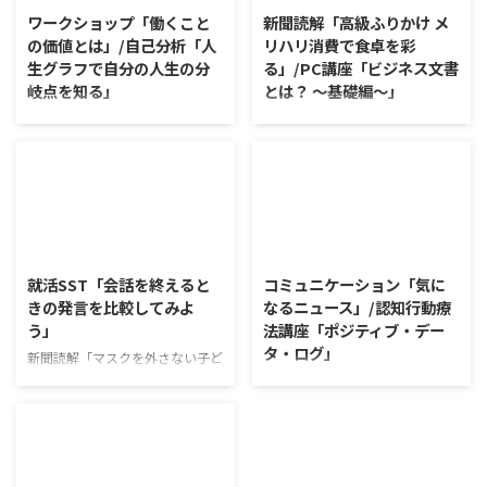
ワークショップ「働くこと
新聞読解「高級ふりかけ メ
の価値とは」/自己分析「人
リハリ消費で食卓を彩
生グラフで自分の人生の分
る」/PC講座「ビジネス文書
岐点を知る」
とは？ ～基礎編～」
ワークショップ「働くことの価値
新聞読解「高級ふりかけ メリハ
とは」 ワークショップは、意見
リ消費で食卓を彩る」 以下、記
に対して質問をすることにクロー
事の要約です。 白いご飯に味わ
ズアップした訓練になっていま
いを添える、ふりかけがブーム
す。 発表者の発表に対して他の
だ。 物価高の折、手ごろな値段
利用者さんが質問をし、それに回
で食の充実につながると支持を集
2026/8/5
2026/8/4
答していくことで、意見を作ると
めている。 利用者さんの意見 神
きに欠けていた視点を見つけた
戸牛のふりかけを買ったことがあ
就活SST「会話を終えると
コミュニケーション「気に
り、改善点を見つけていくことが
り、味がとても上品で驚いた ふ
きの発言を比較してみよ
なるニュース」/認知行動療
できます。 また、質問を考えな
りかけのコスパや手軽さはメリッ
う」
法講座「ポジティブ・デー
がら他の人の発表を聴くこと自体
トだが栄養面が気になる 納豆や
タ・ログ」
も、話を聞くことや疑問点を確認
たまごは値段的にふりかけと変わ
新聞読解「マスクを外さない子ど
することの練習になりますよ。
らず栄養も取れるのでは ふりか
もたち」 以下、記事の要約で
コミュニケーション「気になるニ
今回のテーマは「働くことの価値
けのように小さな喜びを得て、精
す。 新型コロナウイルスの騒動
ュース」 火曜日のコミュニケー
とは」です。 働くことの価値と
神的なケアをすることも重要 支
が収束してから3年以上経った
ションプログラムでは、主として
はなんなのでしょうか。 もちろ
出を減らすも ...
が、外出時や学校生活で今なおマ
「雑談」にフォーカスした練習を
ん、お金を稼ぐことも重要な働く
スクを着けたまま過ごす子どもが
行っています。 働いていく中で必