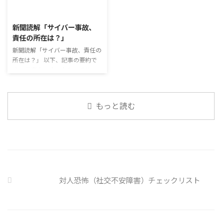
こと ...
少なくない。 心身の発育やコミ
要なコミュニケーション能力は、
2026/8/3
ュニケーションに影響はないのだ
必ずしも業務上の会話だけという
ろうか。 利用者さんの意見 マス
わけではありません。 雑談によ
新聞読解「サイバー事故、
クは暑くて蒸れるから苦手。それ
ってお互いのことを知っていき、
責任の所在は？」
でも外さない子ども達が不思議だ
関係を築いていくことで、働きや
が何か理由があるのだと思う 定
新聞読解「サイバー事故、責任の
すい環境を整えていくことができ
着した習慣を変えるのは難しいの
所在は？」 以下、記事の要約で
るのです。 今回のテーマは「気
で、子ども達のマスク着用も同じ
す。 仕事中の小さなミスでサイ
になっているニュース」です。 最
なのかも 同居中の高齢者のため
バー事故が起きるケースは少なく
近の気になっているニュースにつ
の感染予防等、ご本人の理由 ...
ない。 調査によると約半数の国
いて発表して頂きました。 色々
内企業で事故が起きた際、従業員
なニュースについて興味を持って
もっと読む
側に懲戒処分を行っている。 利
いると雑談しやすいですよね ...
用者さんの意見 サイバー事故は
手口も巧妙化しており、判断が難
しい。個人に責任を負わせるのは
理不尽 サイバーセキュリティ専
門の社員を雇う、講習を行う等、
企業側での対策は必須 報告経路
や対処法を予め社内に周知してお
対人恐怖（社交不安障害）チェックリスト
く必要がある 偶然、抱えている
トラブル案件 ...