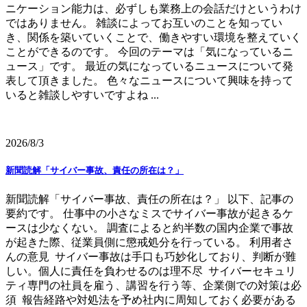
ニケーション能力は、必ずしも業務上の会話だけというわけ
ではありません。 雑談によってお互いのことを知ってい
き、関係を築いていくことで、働きやすい環境を整えていく
ことができるのです。 今回のテーマは「気になっているニ
ュース」です。 最近の気になっているニュースについて発
表して頂きました。 色々なニュースについて興味を持って
いると雑談しやすいですよね ...
2026/8/3
新聞読解「サイバー事故、責任の所在は？」
新聞読解「サイバー事故、責任の所在は？」 以下、記事の
要約です。 仕事中の小さなミスでサイバー事故が起きるケ
ースは少なくない。 調査によると約半数の国内企業で事故
が起きた際、従業員側に懲戒処分を行っている。 利用者さ
んの意見 サイバー事故は手口も巧妙化しており、判断が難
しい。個人に責任を負わせるのは理不尽 サイバーセキュリ
ティ専門の社員を雇う、講習を行う等、企業側での対策は必
須 報告経路や対処法を予め社内に周知しておく必要がある