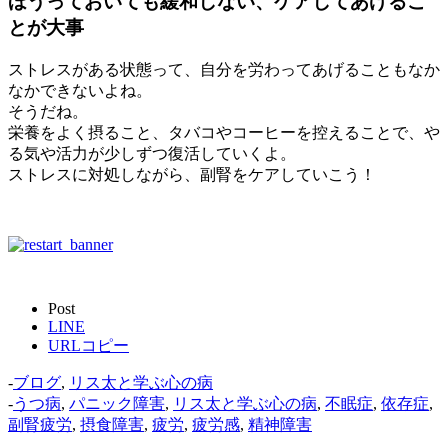
ほうっておいても緩和しない、ケアしてあげるこ
とが大事
ストレスがある状態って、自分を労わってあげることもなか
なかできないよね。
そうだね。
栄養をよく摂ること、タバコやコーヒーを控えることで、や
る気や活力が少しずつ復活していくよ。
ストレスに対処しながら、副腎をケアしていこう！
Post
LINE
URLコピー
-
ブログ
,
リス太と学ぶ心の病
-
うつ病
,
パニック障害
,
リス太と学ぶ心の病
,
不眠症
,
依存症
,
副腎疲労
,
摂食障害
,
疲労
,
疲労感
,
精神障害