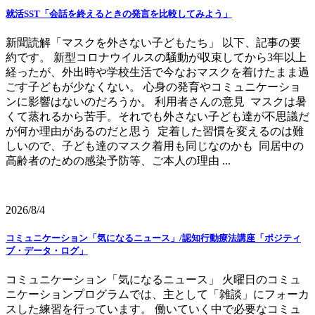
就活SST「会話を終えるときの発言を比較してみよう」
新聞読解「マスクを外さない子どもたち」 以下、記事の要
約です。 新型コロナウイルスの騒動が収束してから3年以上
経ったが、外出時や学校生活で今なおマスクを着けたまま過
ごす子どもが少なくない。 心身の発育やコミュニケーショ
ンに影響はないのだろうか。 利用者さんの意見 マスクは暑
くて蒸れるから苦手。それでも外さない子ども達が不思議だ
が何か理由があるのだと思う 定着した習慣を変えるのは難
しいので、子ども達のマスク着用も同じなのかも 同居中の
高齢者のための感染予防等、ご本人の理由 ...
2026/8/4
コミュニケーション「気になるニュース」/認知行動療法講座「ポジティ
ブ・データ・ログ」
コミュニケーション「気になるニュース」 火曜日のコミュ
ニケーションプログラムでは、主として「雑談」にフォーカ
スした練習を行っています。 働いていく中で必要なコミュ