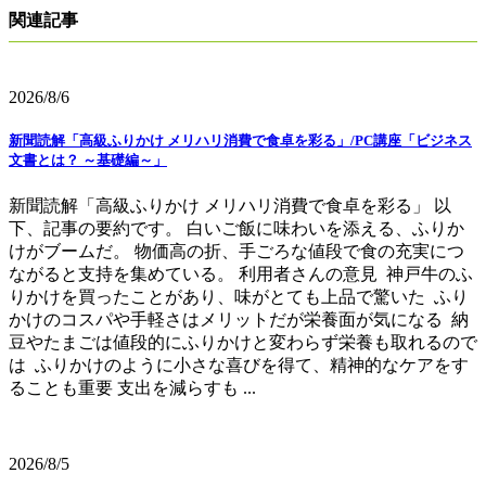
関連記事
2026/8/6
新聞読解「高級ふりかけ メリハリ消費で食卓を彩る」/PC講座「ビジネス
文書とは？ ～基礎編～」
新聞読解「高級ふりかけ メリハリ消費で食卓を彩る」 以
下、記事の要約です。 白いご飯に味わいを添える、ふりか
けがブームだ。 物価高の折、手ごろな値段で食の充実につ
ながると支持を集めている。 利用者さんの意見 神戸牛のふ
りかけを買ったことがあり、味がとても上品で驚いた ふり
かけのコスパや手軽さはメリットだが栄養面が気になる 納
豆やたまごは値段的にふりかけと変わらず栄養も取れるので
は ふりかけのように小さな喜びを得て、精神的なケアをす
ることも重要 支出を減らすも ...
2026/8/5