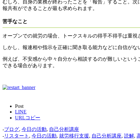
むしろ、自身の業務が終わったことを「報告」すること。次
報共有ができることが最も求められます。
苦手なこと
オープンでの就労の場合、トークスキルの得手不得手は重視
しかし、報連相や指示を正確に聞き取る能力などに自信がな
例えば、不安感から中々自分から相談するのが難しいという
できる場合があります。
Post
LINE
URLコピー
-
ブログ
,
今日の活動
,
自己分析講座
-
リスタート
,
今日の活動
,
就労移行支援
,
自己分析講座
,
読解
,