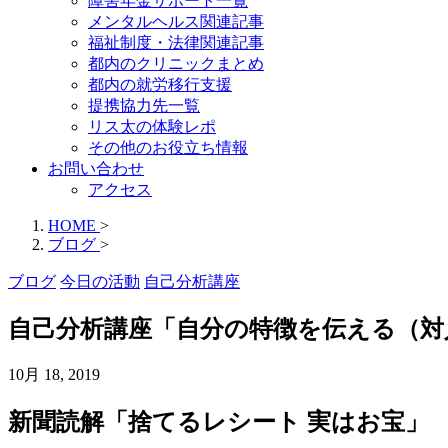
障害年金サポート一覧
メンタルヘルス関連記事
福祉制度・法律関連記事
都内のクリニックまとめ
都内の就労移行支援
提携協力先一覧
リス太の体験レポ
その他のお役立ち情報
お問い合わせ
アクセス
HOME
>
ブログ
>
ブログ
今日の活動
自己分析講座
自己分析講座「自分の特徴を伝える（対
10月 18, 2019
新聞読解「捨てるレシート 実はお宝」