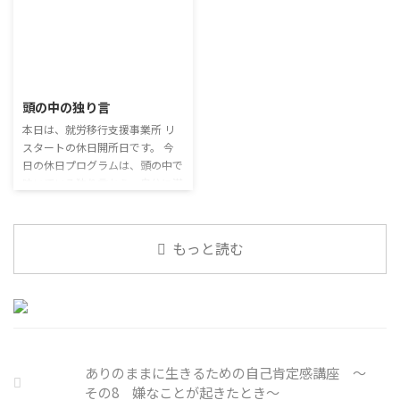
の感染予防等、ご本人の理由 ...
ない。 調査によると約半数の国
神的なケアをすることも重要 支
ションプログラムでは、主として
内企業で事故が起きた際、従業員
出を減らすも ...
「雑談」にフォーカスした練習を
側に懲戒処分を行っている。 利
行っています。 働いていく中で必
用者さんの意見 サイバー事故は
要なコミュニケーション能力は、
2026/7/29
手口も巧妙化しており、判断が難
必ずしも業務上の会話だけという
しい。個人に責任を負わせるのは
わけではありません。 雑談によ
頭の中の独り言
理不尽 サイバーセキュリティ専
ってお互いのことを知っていき、
門の社員を雇う、講習を行う等、
本日は、就労移行支援事業所 リ
関係を築いていくことで、働きや
企業側での対策は必須 報告経路
スタートの休日開所日です。 今
すい環境を整えていくことができ
や対処法を予め社内に周知してお
日の休日プログラムは、頭の中で
るのです。 今回のテーマは「気
く必要がある 偶然、抱えている
呟いている独り言から、自分に潜
になっているニュース」です。 最
トラブル案件 ...
む思い込みを探してみます。 頭
近の気になっているニュースにつ
の中の独り言 今回は、自動思考
いて発表して頂きました。 色々
とそこに潜む思い込みを見つける
なニュースについて興味を持って
もっと読む
ための練習を行います。 私たち
いると雑談しやすいですよね ...
は、様々な状況に対して、口には
出さずに頭の中で様々なことを考
えています。 そのような頭の中で
の独り言には、数多くの思い込み
が含まれています。 自分の頭の
中の独り言を客観的に分析し、自
ありのままに生きるための自己肯定感講座 ～
分の持つ思い込みを探していきま
その8 嫌なことが起きたとき～
しょう。 独り言の裏に潜む思い