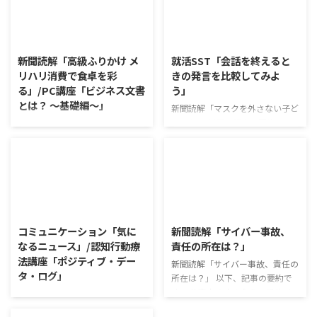
2026/8/6
2026/8/5
新聞読解「高級ふりかけ メ
就活SST「会話を終えると
リハリ消費で食卓を彩
きの発言を比較してみよ
る」/PC講座「ビジネス文書
う」
とは？ ～基礎編～」
新聞読解「マスクを外さない子ど
もたち」 以下、記事の要約で
新聞読解「高級ふりかけ メリハ
す。 新型コロナウイルスの騒動
リ消費で食卓を彩る」 以下、記
が収束してから3年以上経った
事の要約です。 白いご飯に味わ
が、外出時や学校生活で今なおマ
いを添える、ふりかけがブーム
スクを着けたまま過ごす子どもが
だ。 物価高の折、手ごろな値段
少なくない。 心身の発育やコミ
で食の充実につながると支持を集
2026/8/4
2026/8/3
ュニケーションに影響はないのだ
めている。 利用者さんの意見 神
ろうか。 利用者さんの意見 マス
戸牛のふりかけを買ったことがあ
コミュニケーション「気に
新聞読解「サイバー事故、
クは暑くて蒸れるから苦手。それ
り、味がとても上品で驚いた ふ
なるニュース」/認知行動療
責任の所在は？」
でも外さない子ども達が不思議だ
りかけのコスパや手軽さはメリッ
法講座「ポジティブ・デー
が何か理由があるのだと思う 定
新聞読解「サイバー事故、責任の
トだが栄養面が気になる 納豆や
タ・ログ」
着した習慣を変えるのは難しいの
所在は？」 以下、記事の要約で
たまごは値段的にふりかけと変わ
で、子ども達のマスク着用も同じ
す。 仕事中の小さなミスでサイ
らず栄養も取れるのでは ふりか
コミュニケーション「気になるニ
なのかも 同居中の高齢者のため
バー事故が起きるケースは少なく
けのように小さな喜びを得て、精
ュース」 火曜日のコミュニケー