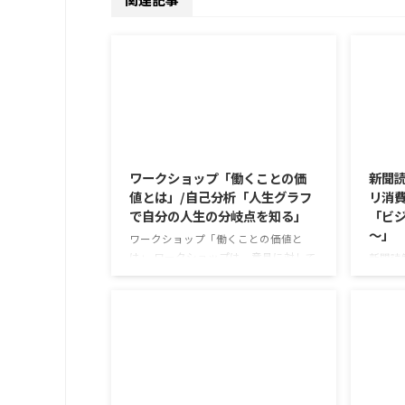
2026/8/7
ワークショップ「働くことの価
新聞読
値とは」/自己分析「人生グラフ
リ消費
で自分の人生の分岐点を知る」
「ビジ
～」
ワークショップ「働くことの価値と
は」 ワークショップは、意見に対して
新聞読
質問をすることにクローズアップした
で食卓
訓練になっています。 発表者の発表に
す。 
対して他の利用者さんが質問をし、そ
かけが
れに回答していくことで、意見を作る
な値段
ときに欠けていた視点を見つけたり、
集めて
改善点を見つけていくことができま
牛のふ
す。 また、質問を考えながら他の人の
がとて
2026/8/4
発表を聴くこと自体も、話を聞くこと
スパや