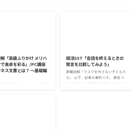
2026/8/6
2026/8/5
解「高級ふりかけ メリハ
就活SST「会話を終えるときの
で食卓を彩る」/PC講座
発言を比較してみよう」
ネス文書とは？ ～基礎編
新聞読解「マスクを外さない子どもた
ち」 以下、記事の要約です。 新型コ
ロナウイルスの騒動が収束してから3
解「高級ふりかけ メリハリ消費
年以上経ったが、外出時や学校生活で
を彩る」 以下、記事の要約で
今なおマスクを着けたまま過ごす子ど
白いご飯に味わいを添える、ふり
もが少なくない。 心身の発育やコミュ
ブームだ。 物価高の折、手ごろ
ニケーションに影響はないのだろう
で食の充実につながると支持を
か。 利用者さんの意見 マスクは暑く
いる。 利用者さんの意見 神戸
て蒸れるから苦手。それでも外さない
りかけを買ったことがあり、味
子ども達が不思議だが何か理由がある
も上品で驚いた ふりかけのコ
2026/8/3
のだと思う 定着した習慣を変えるの
手軽さはメリットだが栄養面が