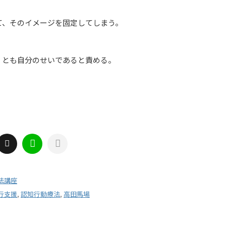
て、そのイメージを固定してしまう。
くとも自分のせいであると責める。
法講座
行支援
,
認知行動療法
,
高田馬場