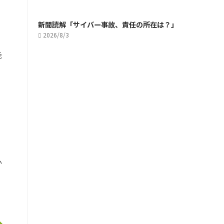
新聞読解「サイバー事故、責任の所在は？」
2026/8/3
乖
か