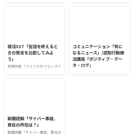
ワークショップ「働くことの価値
新聞読解「高級ふりかけ メリハ
とは」 ワークショップは、意見
リ消費で食卓を彩る」 以下、記
に対して質問をすることにクロー
事の要約です。 白いご飯に味わ
ズアップした訓練になっていま
いを添える、ふりかけがブーム
す。 発表者の発表に対して他の
だ。 物価高の折、手ごろな値段
利用者さんが質問をし、それに回
で食の充実につながると支持を集
2026/8/5
2026/8/4
答していくことで、意見を作ると
めている。 利用者さんの意見 神
きに欠けていた視点を見つけた
戸牛のふりかけを買ったことがあ
就活SST「会話を終えると
コミュニケーション「気に
り、改善点を見つけていくことが
り、味がとても上品で驚いた ふ
きの発言を比較してみよ
なるニュース」/認知行動療
できます。 また、質問を考えな
りかけのコスパや手軽さはメリッ
う」
法講座「ポジティブ・デー
がら他の人の発表を聴くこと自体
トだが栄養面が気になる 納豆や
タ・ログ」
も、話を聞くことや疑問点を確認
たまごは値段的にふりかけと変わ
新聞読解「マスクを外さない子ど
することの練習になりますよ。
らず栄養も取れるのでは ふりか
もたち」 以下、記事の要約で
コミュニケーション「気になるニ
今回のテーマは「働くことの価値
けのように小さな喜びを得て、精
す。 新型コロナウイルスの騒動
ュース」 火曜日のコミュニケー
とは」です。 働くことの価値と
神的なケアをすることも重要 支
が収束してから3年以上経った
ションプログラムでは、主として
はなんなのでしょうか。 もちろ
出を減らすも ...
が、外出時や学校生活で今なおマ
「雑談」にフォーカスした練習を
ん、お金を稼ぐことも重要な働く
スクを着けたまま過ごす子どもが
行っています。 働いていく中で必
こと ...
少なくない。 心身の発育やコミ
要なコミュニケーション能力は、
2026/8/3
ュニケーションに影響はないのだ
必ずしも業務上の会話だけという
ろうか。 利用者さんの意見 マス
わけではありません。 雑談によ
新聞読解「サイバー事故、
クは暑くて蒸れるから苦手。それ
ってお互いのことを知っていき、
責任の所在は？」
でも外さない子ども達が不思議だ
関係を築いていくことで、働きや
が何か理由があるのだと思う 定
新聞読解「サイバー事故、責任の
すい環境を整えていくことができ