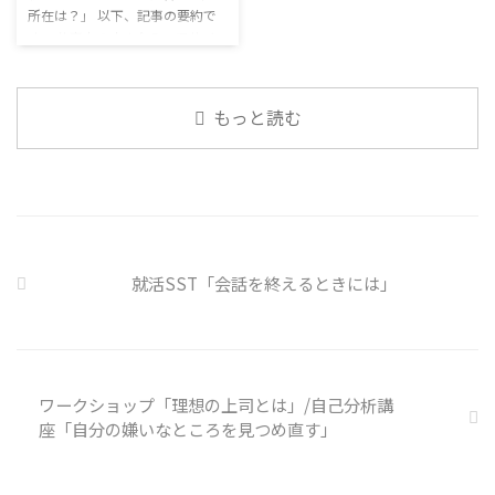
着した習慣を変えるのは難しいの
所在は？」 以下、記事の要約で
るのです。 今回のテーマは「気
で、子ども達のマスク着用も同じ
す。 仕事中の小さなミスでサイ
になっているニュース」です。 最
なのかも 同居中の高齢者のため
バー事故が起きるケースは少なく
近の気になっているニュースにつ
の感染予防等、ご本人の理由 ...
ない。 調査によると約半数の国
いて発表して頂きました。 色々
内企業で事故が起きた際、従業員
なニュースについて興味を持って
もっと読む
側に懲戒処分を行っている。 利
いると雑談しやすいですよね ...
用者さんの意見 サイバー事故は
手口も巧妙化しており、判断が難
しい。個人に責任を負わせるのは
理不尽 サイバーセキュリティ専
門の社員を雇う、講習を行う等、
企業側での対策は必須 報告経路
や対処法を予め社内に周知してお
就活SST「会話を終えるときには」
く必要がある 偶然、抱えている
トラブル案件 ...
ワークショップ「理想の上司とは」/自己分析講
座「自分の嫌いなところを見つめ直す」