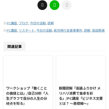
-
PC講座
,
ブログ
,
今日の活動
,
読解
-
PC講座
,
リスタート
,
今日の活動
,
就労移行支援事業所
,
読解
,
高田馬場
関連記事
2026/8/7
2026/8/6
ワークショップ「働くこと
新聞読解「高級ふりかけ メ
の価値とは」/自己分析「人
リハリ消費で食卓を彩
生グラフで自分の人生の分
る」/PC講座「ビジネス文書
岐点を知る」
とは？ ～基礎編～」