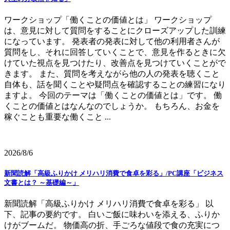
ワークショップ「働くことの価値とは」 ワークショップ
は、意見に対して質問をすることにクローズアップした訓練
になっています。 発表者の発表に対して他の利用者さんが
質問をし、それに回答していくことで、意見を作るときに欠
けていた視点を見つけたり、改善点を見つけていくことがで
きます。 また、質問を考えながら他の人の発表を聴くこと
自体も、話を聞くことや疑問点を確認することの練習になり
ますよ。 今回のテーマは「働くことの価値とは」です。 働
くことの価値とはなんなのでしょうか。 もちろん、お金を
稼ぐことも重要な働くこと ...
2026/8/6
新聞読解「高級ふりかけ メリハリ消費で食卓を彩る」/PC講座「ビジネス
文書とは？ ～基礎編～」
新聞読解「高級ふりかけ メリハリ消費で食卓を彩る」 以
下、記事の要約です。 白いご飯に味わいを添える、ふりか
けがブームだ。 物価高の折、手ごろな値段で食の充実につ