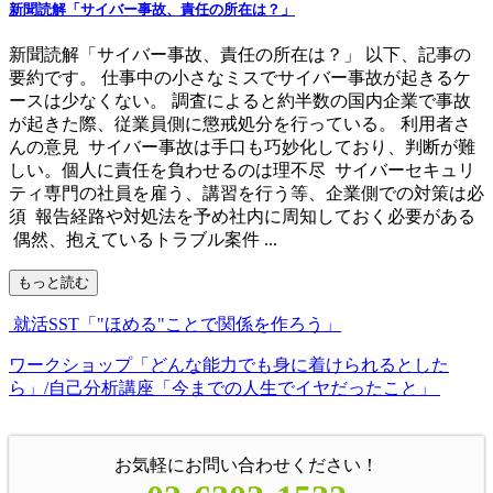
新聞読解「サイバー事故、責任の所在は？」
新聞読解「サイバー事故、責任の所在は？」 以下、記事の
要約です。 仕事中の小さなミスでサイバー事故が起きるケ
ースは少なくない。 調査によると約半数の国内企業で事故
が起きた際、従業員側に懲戒処分を行っている。 利用者さ
んの意見 サイバー事故は手口も巧妙化しており、判断が難
しい。個人に責任を負わせるのは理不尽 サイバーセキュリ
ティ専門の社員を雇う、講習を行う等、企業側での対策は必
須 報告経路や対処法を予め社内に周知しておく必要がある
偶然、抱えているトラブル案件 ...
もっと読む
就活SST「"ほめる"ことで関係を作ろう」
ワークショップ「どんな能力でも身に着けられるとした
ら」/自己分析講座「今までの人生でイヤだったこと」
お気軽にお問い合わせください！