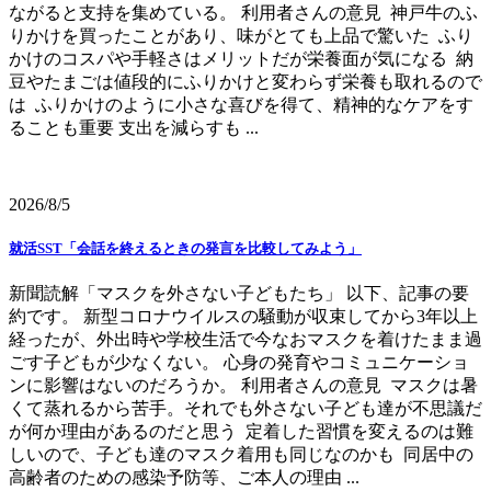
ながると支持を集めている。 利用者さんの意見 神戸牛のふ
りかけを買ったことがあり、味がとても上品で驚いた ふり
かけのコスパや手軽さはメリットだが栄養面が気になる 納
豆やたまごは値段的にふりかけと変わらず栄養も取れるので
は ふりかけのように小さな喜びを得て、精神的なケアをす
ることも重要 支出を減らすも ...
2026/8/5
就活SST「会話を終えるときの発言を比較してみよう」
新聞読解「マスクを外さない子どもたち」 以下、記事の要
約です。 新型コロナウイルスの騒動が収束してから3年以上
経ったが、外出時や学校生活で今なおマスクを着けたまま過
ごす子どもが少なくない。 心身の発育やコミュニケーショ
ンに影響はないのだろうか。 利用者さんの意見 マスクは暑
くて蒸れるから苦手。それでも外さない子ども達が不思議だ
が何か理由があるのだと思う 定着した習慣を変えるのは難
しいので、子ども達のマスク着用も同じなのかも 同居中の
高齢者のための感染予防等、ご本人の理由 ...