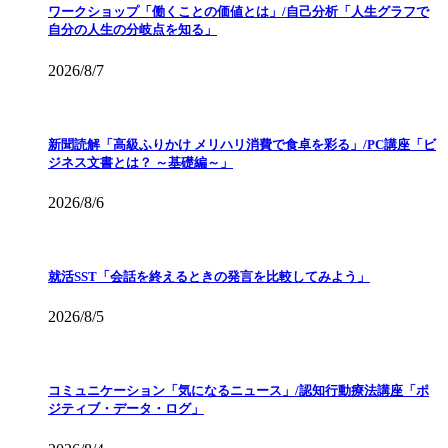
ワークショップ「働くことの価値とは」/自己分析「人生グラフで
自分の人生の分岐点を知る」
2026/8/7
新聞読解「高級ふりかけ メリハリ消費で食卓を彩る」/PC講座「ビ
ジネス文書とは？ ～基礎編～」
2026/8/6
就活SST「会話を終えるときの発言を比較してみよう」
2026/8/5
コミュニケーション「気になるニュース」/認知行動療法講座「ポ
ジティブ・データ・ログ」