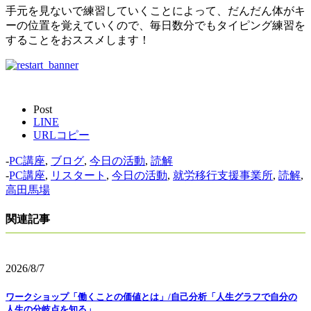
手元を見ないで練習していくことによって、だんだん体がキ
ーの位置を覚えていくので、毎日数分でもタイピング練習を
することをおススメします！
Post
LINE
URLコピー
-
PC講座
,
ブログ
,
今日の活動
,
読解
-
PC講座
,
リスタート
,
今日の活動
,
就労移行支援事業所
,
読解
,
高田馬場
関連記事
2026/8/7
ワークショップ「働くことの価値とは」/自己分析「人生グラフで自分の
人生の分岐点を知る」