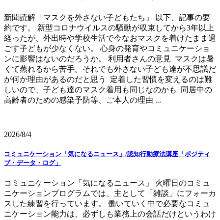
新聞読解「マスクを外さない子どもたち」 以下、記事の要
約です。 新型コロナウイルスの騒動が収束してから3年以上
経ったが、外出時や学校生活で今なおマスクを着けたまま過
ごす子どもが少なくない。 心身の発育やコミュニケーショ
ンに影響はないのだろうか。 利用者さんの意見 マスクは暑
くて蒸れるから苦手。それでも外さない子ども達が不思議だ
が何か理由があるのだと思う 定着した習慣を変えるのは難
しいので、子ども達のマスク着用も同じなのかも 同居中の
高齢者のための感染予防等、ご本人の理由 ...
2026/8/4
コミュニケーション「気になるニュース」/認知行動療法講座「ポジティ
ブ・データ・ログ」
コミュニケーション「気になるニュース」 火曜日のコミュ
ニケーションプログラムでは、主として「雑談」にフォーカ
スした練習を行っています。 働いていく中で必要なコミュ
ニケーション能力は、必ずしも業務上の会話だけというわけ