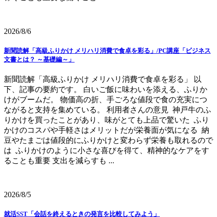
2026/8/6
新聞読解「高級ふりかけ メリハリ消費で食卓を彩る」/PC講座「ビジネス
文書とは？ ～基礎編～」
新聞読解「高級ふりかけ メリハリ消費で食卓を彩る」 以
下、記事の要約です。 白いご飯に味わいを添える、ふりか
けがブームだ。 物価高の折、手ごろな値段で食の充実につ
ながると支持を集めている。 利用者さんの意見 神戸牛のふ
りかけを買ったことがあり、味がとても上品で驚いた ふり
かけのコスパや手軽さはメリットだが栄養面が気になる 納
豆やたまごは値段的にふりかけと変わらず栄養も取れるので
は ふりかけのように小さな喜びを得て、精神的なケアをす
ることも重要 支出を減らすも ...
2026/8/5
就活SST「会話を終えるときの発言を比較してみよう」