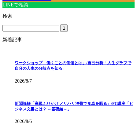
LINEで相談
検索
新着記事
ワークショップ「働くことの価値とは」/自己分析「人生グラフで
自分の人生の分岐点を知る」
2026/8/7
新聞読解「高級ふりかけ メリハリ消費で食卓を彩る」/PC講座「ビ
ジネス文書とは？ ～基礎編～」
2026/8/6