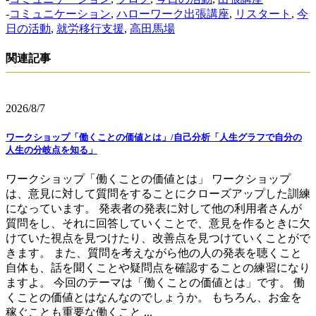
-
コミュニケーション
,
ハローワーク出張講座
,
リスタート
,
今
日の活動
,
就労移行支援
,
高田馬場
関連記事
2026/8/7
ワークショップ「働くことの価値とは」/自己分析「人生グラフで自分の
人生の分岐点を知る」
ワークショップ「働くことの価値とは」 ワークショップ
は、意見に対して質問をすることにクローズアップした訓練
になっています。 発表者の発表に対して他の利用者さんが
質問をし、それに回答していくことで、意見を作るときに欠
けていた視点を見つけたり、改善点を見つけていくことがで
きます。 また、質問を考えながら他の人の発表を聴くこと
自体も、話を聞くことや疑問点を確認することの練習になり
ますよ。 今回のテーマは「働くことの価値とは」です。 働
くことの価値とはなんなのでしょうか。 もちろん、お金を
稼ぐことも重要な働くこと ...