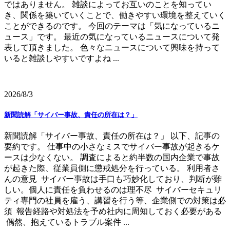
ではありません。 雑談によってお互いのことを知ってい
き、関係を築いていくことで、働きやすい環境を整えていく
ことができるのです。 今回のテーマは「気になっているニ
ュース」です。 最近の気になっているニュースについて発
表して頂きました。 色々なニュースについて興味を持って
いると雑談しやすいですよね ...
2026/8/3
新聞読解「サイバー事故、責任の所在は？」
新聞読解「サイバー事故、責任の所在は？」 以下、記事の
要約です。 仕事中の小さなミスでサイバー事故が起きるケ
ースは少なくない。 調査によると約半数の国内企業で事故
が起きた際、従業員側に懲戒処分を行っている。 利用者さ
んの意見 サイバー事故は手口も巧妙化しており、判断が難
しい。個人に責任を負わせるのは理不尽 サイバーセキュリ
ティ専門の社員を雇う、講習を行う等、企業側での対策は必
須 報告経路や対処法を予め社内に周知しておく必要がある
偶然、抱えているトラブル案件 ...