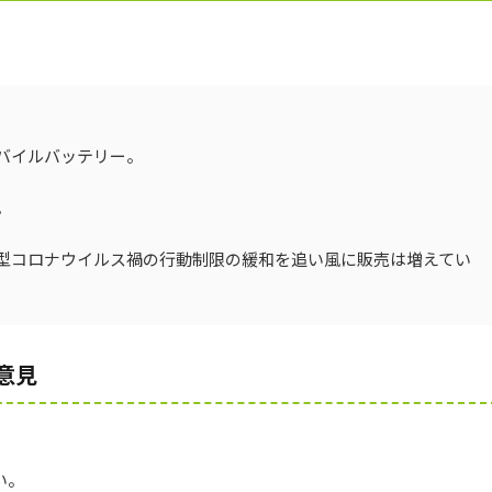
バイルバッテリー。
。
型コロナウイルス禍の行動制限の緩和を追い風に販売は増えてい
意見
い。