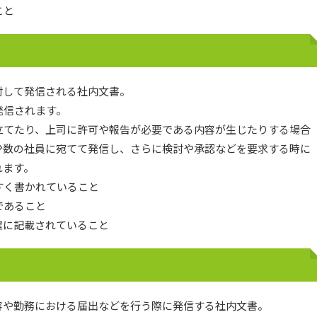
こと
対して発信される社内文書。
発信されます。
立てたり、上司に許可や報告が必要である内容が生じたりする場合
少数の社員に宛てて発信し、さらに検討や承認などを要求する時に
れます。
すく書かれていること
であること
確に記載されていること
容や勤務における届出などを行う際に発信する社内文書。