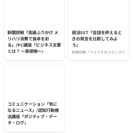
きく姿を変える中、死を巡る人々
ズアップした訓練になっていま
の考え方も変容しつつある。 20
す。 発表者の発表に対して他の
代から終活を始める人も現れ、ど
利用者さんが質問をし、それに回
2026/8/6
2026/8/5
う死ぬか個人が考えていく時代が
答していくことで、意見を作ると
到来した。 利用者さんの意見 予
きに欠けていた視点を見つけた
新聞読解「高級ふりかけ メ
就活SST「会話を終えると
め残しておいたメッセージを死後
り、改善点を見つけていくことが
リハリ消費で食卓を彩
きの発言を比較してみよ
送るサービス等が増えているよう
できます。 また、質問を考えな
る」/PC講座「ビジネス文書
う」
で驚いた 終活を通じて、生きて
がら他の人の発表を聴くこと自体
とは？ ～基礎編～」
いる時間を大切にしなければと改
も、話を聞くことや疑問点を確認
新聞読解「マスクを外さない子ど
めて思い直す 教育現場や普段の
することの練習になりますよ。
もたち」 以下、記事の要約で
新聞読解「高級ふりかけ メリハ
生活では死について触れる機会が
今回のテーマは「働くことの価値
す。 新型コロナウイルスの騒動
リ消費で食卓を彩る」 以下、記
少なく、終活も考え ...
とは」です。 働くことの価値と
が収束してから3年以上経った
事の要約です。 白いご飯に味わ
はなんなのでしょうか。 もちろ
が、外出時や学校生活で今なおマ
いを添える、ふりかけがブーム
ん、お金を稼ぐことも重要な働く
スクを着けたまま過ごす子どもが
だ。 物価高の折、手ごろな値段
こと ...
少なくない。 心身の発育やコミ
で食の充実につながると支持を集
2026/8/4
ュニケーションに影響はないのだ
めている。 利用者さんの意見 神
ろうか。 利用者さんの意見 マス
戸牛のふりかけを買ったことがあ
コミュニケーション「気に
クは暑くて蒸れるから苦手。それ
り、味がとても上品で驚いた ふ
なるニュース」/認知行動療
でも外さない子ども達が不思議だ
りかけのコスパや手軽さはメリッ
法講座「ポジティブ・デー
が何か理由があるのだと思う 定
トだが栄養面が気になる 納豆や
タ・ログ」
着した習慣を変えるのは難しいの
たまごは値段的にふりかけと変わ
で、子ども達のマスク着用も同じ
らず栄養も取れるのでは ふりか
コミュニケーション「気になるニ