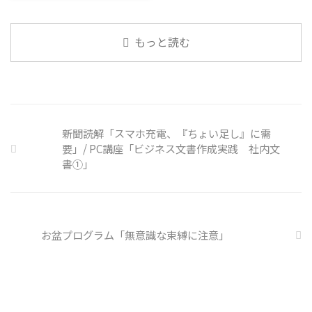
なのかも 同居中の高齢者のため
けのように小さな喜びを得て、精
ュース」 火曜日のコミュニケー
の感染予防等、ご本人の理由 ...
神的なケアをすることも重要 支
ションプログラムでは、主として
出を減らすも ...
「雑談」にフォーカスした練習を
もっと読む
行っています。 働いていく中で必
要なコミュニケーション能力は、
必ずしも業務上の会話だけという
わけではありません。 雑談によ
ってお互いのことを知っていき、
関係を築いていくことで、働きや
新聞読解「スマホ充電、『ちょい足し』に需
すい環境を整えていくことができ
るのです。 今回のテーマは「気
要」/ PC講座「ビジネス文書作成実践 社内文
になっているニュース」です。 最
書①」
近の気になっているニュースにつ
いて発表して頂きました。 色々
なニュースについて興味を持って
いると雑談しやすいですよね ...
お盆プログラム「無意識な束縛に注意」