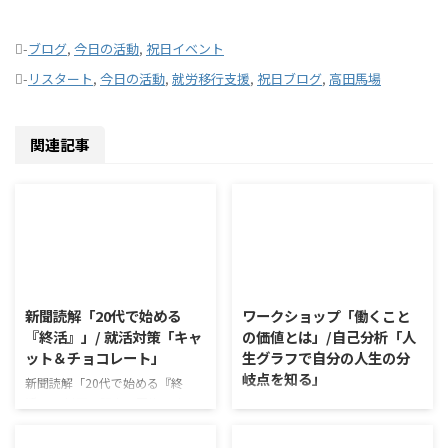
-
ブログ
,
今日の活動
,
祝日イベント
-
リスタート
,
今日の活動
,
就労移行支援
,
祝日ブログ
,
高田馬場
関連記事
2026/8/10
2026/8/7
新聞読解「20代で始める
ワークショップ「働くこと
『終活』」/ 就活対策「キャ
の価値とは」/自己分析「人
ット＆チョコレート」
生グラフで自分の人生の分
岐点を知る」
新聞読解「20代で始める『終
活』」 以下、記事の要約です。
ワークショップ「働くことの価値
日本では年間160万人もの方が亡
とは」 ワークショップは、意見
くなっている。 家族と社会が大
に対して質問をすることにクロー