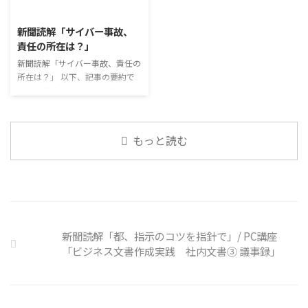
2026/8/3
ュニケーションに影響はないのだ
必ずしも業務上の会話だけという
ろうか。 利用者さんの意見 マス
わけではありません。 雑談によ
新聞読解「サイバー事故、
クは暑くて蒸れるから苦手。それ
ってお互いのことを知っていき、
責任の所在は？」
でも外さない子ども達が不思議だ
関係を築いていくことで、働きや
が何か理由があるのだと思う 定
新聞読解「サイバー事故、責任の
すい環境を整えていくことができ
着した習慣を変えるのは難しいの
所在は？」 以下、記事の要約で
るのです。 今回のテーマは「気
で、子ども達のマスク着用も同じ
す。 仕事中の小さなミスでサイ
になっているニュース」です。 最
なのかも 同居中の高齢者のため
バー事故が起きるケースは少なく
近の気になっているニュースにつ
の感染予防等、ご本人の理由 ...
ない。 調査によると約半数の国
いて発表して頂きました。 色々
内企業で事故が起きた際、従業員
なニュースについて興味を持って
もっと読む
側に懲戒処分を行っている。 利
いると雑談しやすいですよね ...
用者さんの意見 サイバー事故は
手口も巧妙化しており、判断が難
しい。個人に責任を負わせるのは
理不尽 サイバーセキュリティ専
門の社員を雇う、講習を行う等、
企業側での対策は必須 報告経路
新聞読解「都、指示のコツを指針で」/ PC講座
や対処法を予め社内に周知してお
「ビジネス文書作成実践 社内文書③ 議事録」
く必要がある 偶然、抱えている
トラブル案件 ...