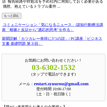
須 報告経路や対処法を予め社内に周知しておく必要がある
偶然、抱えているトラブル案件 ...
もっと読む
コミュニケーション「気になるニュース」/認知行動療法講
座「根拠と反証から"適応的思考"を作る」
新聞読解「カツカレー発祥に3つの説」/ PC講座「ビジネス
文書 基礎問題 第３回」
お気軽にお問い合わせください！
03-6302-1532
(タップで電話ができます)
restart.syuurou@gmail.com
メール：
受付時間 10:00-17:00
［土・日・祝日除く］
【障がい者雇用をお考えの企業様へ】