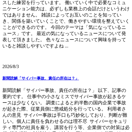
スした練習を行っています。 働いていく中で必要なコミュ
ニケーション能力は、必ずしも業務上の会話だけというわけ
ではありません。 雑談によってお互いのことを知ってい
き、関係を築いていくことで、働きやすい環境を整えていく
ことができるのです。 今回のテーマは「気になっているニ
ュース」です。 最近の気になっているニュースについて発
表して頂きました。 色々なニュースについて興味を持って
いると雑談しやすいですよね ...
2026/8/3
新聞読解「サイバー事故、責任の所在は？」
新聞読解「サイバー事故、責任の所在は？」 以下、記事の
要約です。 仕事中の小さなミスでサイバー事故が起きるケ
ースは少なくない。 調査によると約半数の国内企業で事故
が起きた際、従業員側に懲戒処分を行っている。 利用者さ
んの意見 サイバー事故は手口も巧妙化しており、判断が難
しい。個人に責任を負わせるのは理不尽 サイバーセキュリ
ティ専門の社員を雇う、講習を行う等、企業側での対策は必