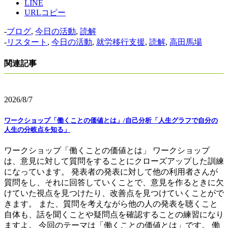
LINE
URLコピー
-
ブログ
,
今日の活動
,
読解
-
リスタート
,
今日の活動
,
就労移行支援
,
読解
,
高田馬場
関連記事
2026/8/7
ワークショップ「働くことの価値とは」/自己分析「人生グラフで自分の
人生の分岐点を知る」
ワークショップ「働くことの価値とは」 ワークショップ
は、意見に対して質問をすることにクローズアップした訓練
になっています。 発表者の発表に対して他の利用者さんが
質問をし、それに回答していくことで、意見を作るときに欠
けていた視点を見つけたり、改善点を見つけていくことがで
きます。 また、質問を考えながら他の人の発表を聴くこと
自体も、話を聞くことや疑問点を確認することの練習になり
ますよ。 今回のテーマは「働くことの価値とは」です。 働