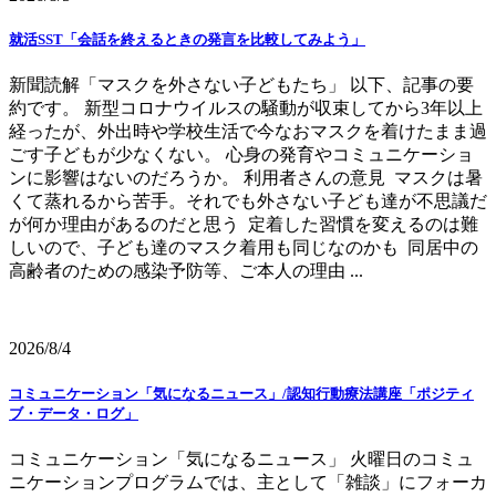
就活SST「会話を終えるときの発言を比較してみよう」
新聞読解「マスクを外さない子どもたち」 以下、記事の要
約です。 新型コロナウイルスの騒動が収束してから3年以上
経ったが、外出時や学校生活で今なおマスクを着けたまま過
ごす子どもが少なくない。 心身の発育やコミュニケーショ
ンに影響はないのだろうか。 利用者さんの意見 マスクは暑
くて蒸れるから苦手。それでも外さない子ども達が不思議だ
が何か理由があるのだと思う 定着した習慣を変えるのは難
しいので、子ども達のマスク着用も同じなのかも 同居中の
高齢者のための感染予防等、ご本人の理由 ...
2026/8/4
コミュニケーション「気になるニュース」/認知行動療法講座「ポジティ
ブ・データ・ログ」
コミュニケーション「気になるニュース」 火曜日のコミュ
ニケーションプログラムでは、主として「雑談」にフォーカ