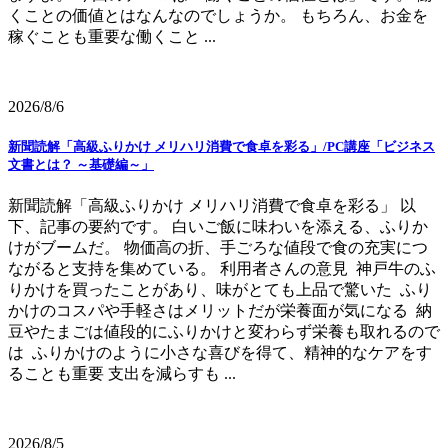
くことの価値とはなんなのでしょうか。 もちろん、お金を
稼ぐことも重要な働くこと ...
2026/8/6
新聞読解「高級ふりかけ メリハリ消費で食卓を彩る」/PC講座「ビジネス
文書とは？ ～基礎編～」
新聞読解「高級ふりかけ メリハリ消費で食卓を彩る」 以
下、記事の要約です。 白いご飯に味わいを添える、ふりか
けがブームだ。 物価高の折、手ごろな値段で食の充実につ
ながると支持を集めている。 利用者さんの意見 神戸牛のふ
りかけを買ったことがあり、味がとても上品で驚いた ふり
かけのコスパや手軽さはメリットだが栄養面が気になる 納
豆やたまごは値段的にふりかけと変わらず栄養も取れるので
は ふりかけのように小さな喜びを得て、精神的なケアをす
ることも重要 支出を減らすも ...
2026/8/5