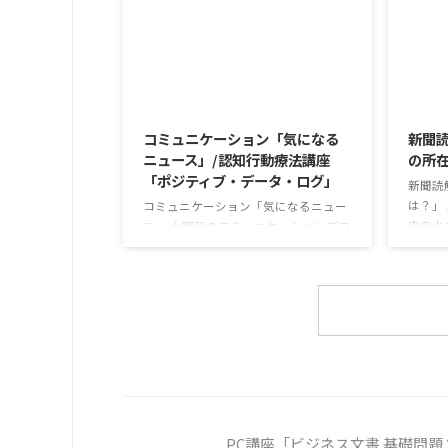
対して他の利用者さんが質問をし、そ
かけが
れに回答していくことで、意見を作る
な値段
ときに欠けていた視点を見つけたり、
集めて
改善点を見つけていくことができま
牛のふ
す。 また、質問を考えながら他の人の
がとて
2026/8/4
発表を聴くこと自体も、話を聞くこと
スパや
や疑問点を確認することの練習になり
気にな
コミュニケーション「気になる
新聞
ますよ。 今回のテーマは「働くことの
りかけ
ニュース」/認知行動療法講座
の所
価値とは」です。 働くことの価値とは
ふりか
「ポジティブ・データ・ログ」
なんなのでしょうか。 もちろん、お金
精神的
新聞読
を稼ぐことも重要な働くこと ...
減らすも 
は？」
コミュニケーション「気になるニュー
中の小
ス」 火曜日のコミュニケーションプロ
るケー
グラムでは、主として「雑談」にフォ
約半数
ーカスした練習を行っています。 働い
従業員
ていく中で必要なコミュニケーション
用者さ
能力は、必ずしも業務上の会話だけと
も巧妙
いうわけではありません。 雑談によっ
人に責
てお互いのことを知っていき、関係を
バーセ
築いていくことで、働きやすい環境を
講習を
整えていくことができるのです。 今回
報告経
のテーマは「気になっているニュー
ておく
ス」です。 最近の気になっているニュ
PC講座「ビジネス文書 基礎問題 
トラブル
ースについて発表して頂きました。