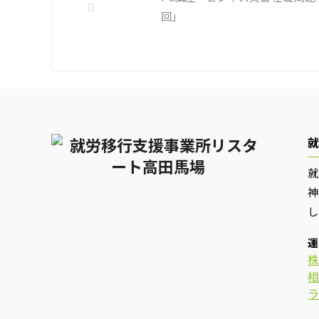
色々なニュースについて興味を持って
回」
いると雑談しやすいですよね ...
就
就
神
し
運
株
相
ラ