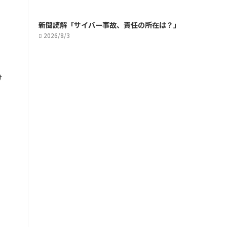
新聞読解「サイバー事故、責任の所在は？」
2026/8/3
り
け