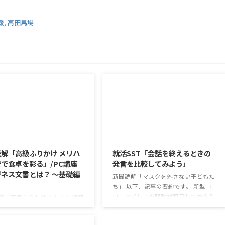
援
,
高田馬場
2026/8/6
2026/8/5
解「高級ふりかけ メリハ
就活SST「会話を終えるときの
で食卓を彩る」/PC講座
発言を比較してみよう」
ネス文書とは？ ～基礎編
新聞読解「マスクを外さない子どもた
ち」 以下、記事の要約です。 新型コ
ロナウイルスの騒動が収束してから3
解「高級ふりかけ メリハリ消費
年以上経ったが、外出時や学校生活で
を彩る」 以下、記事の要約で
今なおマスクを着けたまま過ごす子ど
白いご飯に味わいを添える、ふり