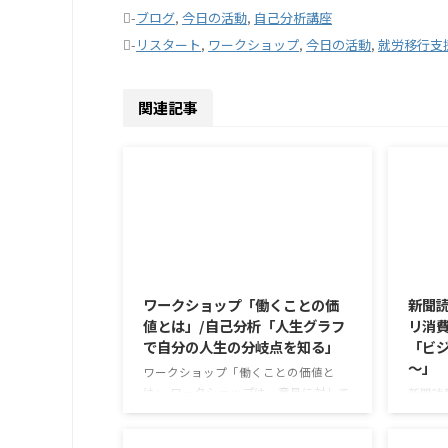
-
ブログ
,
今日の活動
,
自己分析講座
-
リスタート
,
ワークショップ
,
今日の活動
,
就労移行支
関連記事
2026/8/7
ワークショップ「働くことの価
新聞読
値とは」/自己分析「人生グラフ
リ消費
で自分の人生の分岐点を知る」
「ビジ
～」
ワークショップ「働くことの価値と
は」 ワークショップは、意見に対して
新聞読
質問をすることにクローズアップした
で食卓
訓練になっています。 発表者の発表に
す。 