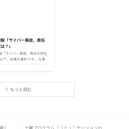
もが少なくない。 心身の発育やコミュ
ブームだ。 物価高の折、手ごろ
ニケーションに影響はないのだろう
で食の充実につながると支持を
か。 利用者さんの意見 マスクは暑く
いる。 利用者さんの意見 神戸
て蒸れるから苦手。それでも外さない
りかけを買ったことがあり、味
子ども達が不思議だが何か理由がある
も上品で驚いた ふりかけのコ
2026/8/3
のだと思う 定着した習慣を変えるの
手軽さはメリットだが栄養面が
は難しいので、子ども達のマスク着用
る 納豆やたまごは値段的にふ
読解「サイバー事故、責任
も同じなのかも 同居中の高齢者のた
と変わらず栄養も取れるのでは
在は？」
めの感染予防等、ご本人の理由 ...
けのように小さな喜びを得て、
なケアをすることも重要 支出を
解「サイバー事故、責任の所在
...
 以下、記事の要約です。 仕事
さなミスでサイバー事故が起き
スは少なくない。 調査によると
の国内企業で事故が起きた際、
側に懲戒処分を行っている。 利
んの意見 サイバー事故は手口
もっと読む
化しており、判断が難しい。個
任を負わせるのは理不尽 サイ
キュリティ専門の社員を雇う、
行う等、企業側での対策は必須
路や対処法を予め社内に周知し
必要がある 偶然、抱えている
第7
土曜プログラム「コミュニケーションの
案件 ...