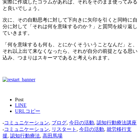
実際に作成したコラムがあれば、それをそのまま使ってみる
と良いでしょう。
次に、その自動思考に対して下向きに矢印を引くと同時に自
分に対して「それは何を意味するのか？」と質問を繰り返し
ていきます。
「何を意味するも何も、とにかくそういうことなんだ」と、
それ以上出て来なくなったら、それが自分の前提となる思い
込み、つまりはスキーマであると考えられます。
Post
LINE
URLコピー
-
コミュニケーション
,
ブログ
,
今日の活動
,
認知行動療法講座
-
コミュニケーション
,
リスタート
,
今日の活動
,
就労移行支
援
,
認知行動療法
,
高田馬場