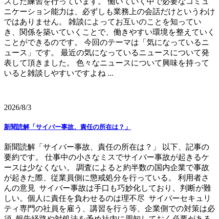
スした練習を行っています。 働いていく中で必要なコミュ
ニケーション能力は、必ずしも業務上の会話だけというわけ
ではありません。 雑談によってお互いのことを知ってい
き、関係を築いていくことで、働きやすい環境を整えていく
ことができるのです。 今回のテーマは「気になっているニ
ュース」です。 最近の気になっているニュースについて発
表して頂きました。 色々なニュースについて興味を持って
いると雑談しやすいですよね ...
2026/8/3
新聞読解「サイバー事故、責任の所在は？」
新聞読解「サイバー事故、責任の所在は？」 以下、記事の
要約です。 仕事中の小さなミスでサイバー事故が起きるケ
ースは少なくない。 調査によると約半数の国内企業で事故
が起きた際、従業員側に懲戒処分を行っている。 利用者さ
んの意見 サイバー事故は手口も巧妙化しており、判断が難
しい。個人に責任を負わせるのは理不尽 サイバーセキュリ
ティ専門の社員を雇う、講習を行う等、企業側での対策は必
須 報告経路や対処法を予め社内に周知しておく必要がある