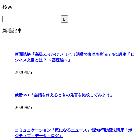
検索
新着記事
新聞読解「高級ふりかけ メリハリ消費で食卓を彩る」/PC講座「ビ
ジネス文書とは？ ～基礎編～」
2026/8/6
就活SST「会話を終えるときの発言を比較してみよう」
2026/8/5
コミュニケーション「気になるニュース」/認知行動療法講座「ポ
ジティブ・データ・ログ」