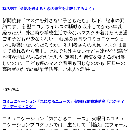
就活SST「会話を終えるときの発言を比較してみよう」
新聞読解「マスクを外さない子どもたち」 以下、記事の要
約です。 新型コロナウイルスの騒動が収束してから3年以上
経ったが、外出時や学校生活で今なおマスクを着けたまま過
ごす子どもが少なくない。 心身の発育やコミュニケーショ
ンに影響はないのだろうか。 利用者さんの意見 マスクは暑
くて蒸れるから苦手。それでも外さない子ども達が不思議だ
が何か理由があるのだと思う 定着した習慣を変えるのは難
しいので、子ども達のマスク着用も同じなのかも 同居中の
高齢者のための感染予防等、ご本人の理由 ...
2026/8/4
コミュニケーション「気になるニュース」/認知行動療法講座「ポジティ
ブ・データ・ログ」
コミュニケーション「気になるニュース」 火曜日のコミュ
ニケーションプログラムでは、主として「雑談」にフォーカ