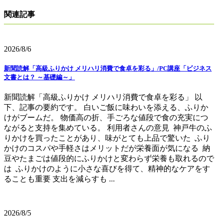
関連記事
2026/8/6
新聞読解「高級ふりかけ メリハリ消費で食卓を彩る」/PC講座「ビジネス
文書とは？ ～基礎編～」
新聞読解「高級ふりかけ メリハリ消費で食卓を彩る」 以
下、記事の要約です。 白いご飯に味わいを添える、ふりか
けがブームだ。 物価高の折、手ごろな値段で食の充実につ
ながると支持を集めている。 利用者さんの意見 神戸牛のふ
りかけを買ったことがあり、味がとても上品で驚いた ふり
かけのコスパや手軽さはメリットだが栄養面が気になる 納
豆やたまごは値段的にふりかけと変わらず栄養も取れるので
は ふりかけのように小さな喜びを得て、精神的なケアをす
ることも重要 支出を減らすも ...
2026/8/5