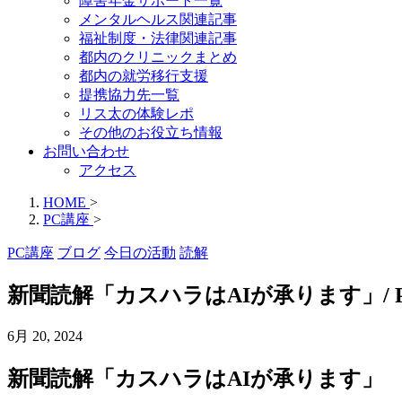
障害年金サポート一覧
メンタルヘルス関連記事
福祉制度・法律関連記事
都内のクリニックまとめ
都内の就労移行支援
提携協力先一覧
リス太の体験レポ
その他のお役立ち情報
お問い合わせ
アクセス
HOME
>
PC講座
>
PC講座
ブログ
今日の活動
読解
新聞読解「カスハラはAIが承ります」/
6月 20, 2024
新聞読解「カスハラはAIが承ります」