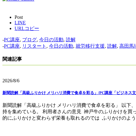
Post
LINE
URLコピー
-
PC講座
,
ブログ
,
今日の活動
,
読解
-
PC講座
,
リスタート
,
今日の活動
,
就労移行支援
,
読解
,
高田馬
関連記事
2026/8/6
新聞読解「高級ふりかけ メリハリ消費で食卓を彩る」/PC講座「ビジネス文
新聞読解「高級ふりかけ メリハリ消費で食卓を彩る」 以下
持を集めている。 利用者さんの意見 神戸牛のふりかけを買
的にふりかけと変わらず栄養も取れるのでは ふりかけのように