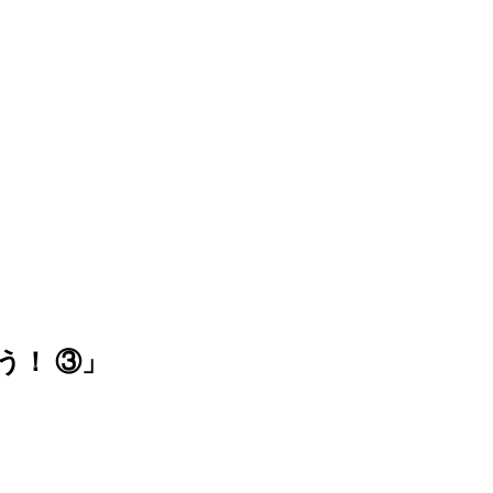
う！ ③」