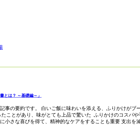
場
書とは？ ～基礎編～」
、記事の要約です。 白いご飯に味わいを添える、ふりかけがブ
ったことがあり、味がとても上品で驚いた ふりかけのコスパや
小さな喜びを得て、精神的なケアをすることも重要 支出を減らす